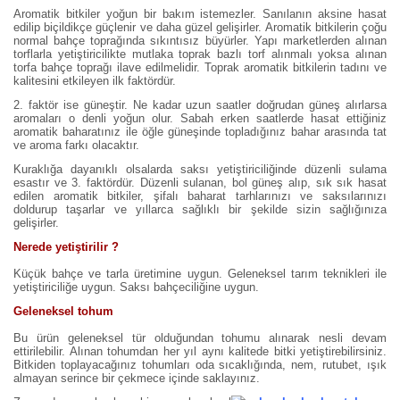
Aromatik bitkiler yoğun bir bakım istemezler. Sanılanın aksine hasat
edilip biçildikçe güçlenir ve daha güzel gelişirler. Aromatik bitkilerin çoğu
normal bahçe toprağında sıkıntısız büyürler. Yapı marketlerden alınan
torflarla yetiştiricilikte mutlaka toprak bazlı torf alınmalı yoksa alınan
torfa bahçe toprağı ilave edilmelidir. Toprak aromatik bitkilerin tadını ve
kalitesini etkileyen ilk faktördür.
2. faktör ise güneştir. Ne kadar uzun saatler doğrudan güneş alırlarsa
aromaları o denli yoğun olur. Sabah erken saatlerde hasat ettiğiniz
aromatik baharatınız ile öğle güneşinde topladığınız bahar arasında tat
ve aroma farkı olacaktır.
Kuraklığa dayanıklı olsalarda saksı yetiştiriciliğinde düzenli sulama
esastır ve 3. faktördür. Düzenli sulanan, bol güneş alıp, sık sık hasat
edilen aromatik bitkiler, şifalı baharat tarhlarınızı ve saksılarınızı
doldurup taşarlar ve yıllarca sağlıklı bir şekilde sizin sağlığınıza
gelişirler.
Nerede yetiştirilir ?
Küçük bahçe ve tarla üretimine uygun. Geleneksel tarım teknikleri ile
yetiştiriciliğe uygun. Saksı bahçeciliğine uygun.
Geleneksel tohum
Bu ürün geleneksel tür olduğundan tohumu alınarak nesli devam
ettirilebilir. Alınan tohumdan her yıl aynı kalitede bitki yetiştirebilirsiniz.
Bitkiden toplayacağınız tohumları oda sıcaklığında, nem, rutubet, ışık
almayan serince bir çekmece içinde saklayınız.