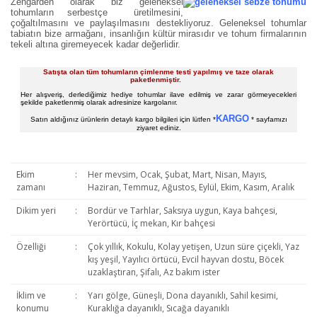
Zengarden olarak biz geleneksel
tohumların serbestçe üretilmesini,
çoğaltılmasını ve paylaşılmasını destekliyoruz. Geleneksel tohumlar
tabiatın bize armağanı, insanlığın kültür mirasıdır ve tohum firmalarının
tekeli altına giremeyecek kadar değerlidir.
Satışta olan tüm tohumların çimlenme testi yapılmış ve taze olarak
paketlenmiştir.
Her alışveriş, derlediğimiz hediye tohumlar ilave edilmiş ve zarar görmeyecekleri
şekilde paketlenmiş olarak adresinize kargolanır.
KARGO
Satın aldığınız ürünlerin detaylı kargo bilgileri için lütfen *
* sayfamızı
ziyaret ediniz.
Ekim
:
Her mevsim, Ocak, Şubat, Mart, Nisan, Mayıs,
zamanı
Haziran, Temmuz, Ağustos, Eylül, Ekim, Kasım, Aralık
Dikim yeri
:
Bordür ve Tarhlar, Saksıya uygun, Kaya bahçesi,
Yerörtücü, İç mekan, Kır bahçesi
Özelliği
:
Çok yıllık, Kokulu, Kolay yetişen, Uzun süre çiçekli, Yaz
kış yeşil, Yayılıcı örtücü, Evcil hayvan dostu, Böcek
uzaklaştıran, Şifalı, Az bakım ister
İklim ve
:
Yarı gölge, Güneşli, Dona dayanıklı, Sahil kesimi,
konumu
Kuraklığa dayanıklı, Sıcağa dayanıklı