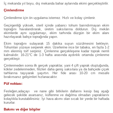
İç mekanda yıl boyu, dış mekanda bahar aylarında ekimi gerçekleştirilir.
Çimlendirme
Çimlendirme için ön uygulama istemez. Hızlı ve kolay çimlenir.
Geçirgenliği yüksek, steril içinde yabancı tohum barındırmayan ekim
toprağını havalandırarak, üretim saksılarına doldurun. Dış mekân
ekimlerde aynı uygulamayı, ekim tarhında düzgün bir ekim alanı
hazırlayarak bahçe toprağında yapın.
Ekim toprağını sulayarak 15 dakika suyun süzülmesini bekleyin.
Tohumları yüzeye serperek ekin. Üzerlerine ince bir tabaka, en fazla 1-2
mm elenmiş torf serpiniz. Çimlenme gerçekleşene kadar toprak nemli
kalmalıdır. 16-21°C de 1-3 hafta arasında aydınlık ortamda çimlenme
gerçekleşir.
Çimlenmeden sonra ilk gerçek yapraklar, yani 4 çift yaprak oluştuğunda,
kökler zedelenmeden, filizleri daha geniş saksılara ya da bahçede çiçek
tarhlarına taşıyarak şaşırtın. Her fide arası 10-20 cm mesafe
bırakırsanız gelişimleri hızlanacaktır.
Püf noktası:
Fesleğen,adaçayı ve nane gibi bitkilerin dallarını kesip baş aşağı
gelecek şekilde asarsanız, küflenme ve dağılma olmadan yapraklarını
kolaylıkla kurutabilirsiniz. İyi hava akımı olan sıcak bir yerde bir haftada
kururlar.
Bakımı ve diğer bilgiler