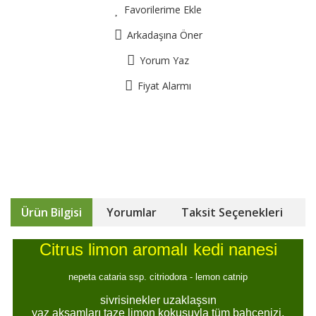
Favorilerime Ekle
Arkadaşına Öner
Yorum Yaz
Fiyat Alarmı
Ürün Bilgisi
Yorumlar
Taksit Seçenekleri
Citrus limon aromalı kedi nanesi
nepeta cataria ssp. citriodora - lemon catnip
sivrisinekler uzaklaşsın
yaz akşamları taze limon kokusuyla tüm bahçenizi,