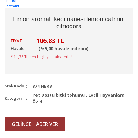
Limon aromalı kedi nanesi lemon catmint
citriodora
106,83 TL
FIYAT
:
Havale
(%5,00 havale indirimi)
* 11,38 TL den başlayan taksitlerle!!
Stok Kodu
874 HERB
Pet Dostu bitki tohumu
,
Evcil Hayvanlara
Kategori
Özel
GELİNCE HABER VER