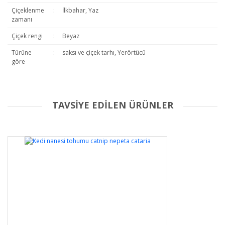
Çiçeklenme
:
İlkbahar, Yaz
zamanı
Çiçek rengi
:
Beyaz
Türüne
:
saksı ve çiçek tarhı, Yerörtücü
göre
TAVSİYE EDİLEN ÜRÜNLER
Bu ürüne ilk yorumu siz yapın!
Yorum Yaz