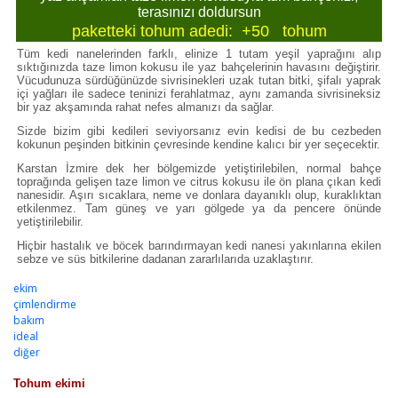
terasınızı doldursun
paketteki tohum adedi: +50 tohum
Tüm kedi nanelerinden farklı, elinize 1 tutam yeşil yaprağını alıp
sıktığınızda taze limon kokusu ile yaz bahçelerinin havasını değiştirir.
Vücudunuza sürdüğünüzde sivrisinekleri uzak tutan bitki, şifalı yaprak
içi yağları ile sadece teninizi ferahlatmaz, aynı zamanda sivrisineksiz
bir yaz akşamında rahat nefes almanızı da sağlar.
Sizde bizim gibi kedileri seviyorsanız evin kedisi de bu cezbeden
kokunun peşinden bitkinin çevresinde kendine kalıcı bir yer seçecektir.
Karstan İzmire dek her bölgemizde yetiştirilebilen, normal bahçe
toprağında gelişen taze limon ve citrus kokusu ile ön plana çıkan kedi
nanesidir. Aşırı sıcaklara, neme ve donlara dayanıklı olup, kuraklıktan
etkilenmez. Tam güneş ve yarı gölgede ya da pencere önünde
yetiştirilebilir.
Hiçbir hastalık ve böcek barındırmayan kedi nanesi yakınlarına ekilen
sebze ve süs bitkilerine dadanan zararlılarıda uzaklaştırır.
ekim
çimlendirme
bakım
ideal
diğer
Tohum ekimi