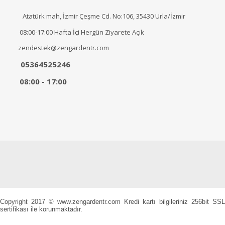
Atatürk mah, İzmir Çeşme Cd. No:106, 35430 Urla/İzmir
08:00-17:00 Hafta İçi Hergün Ziyarete Açık
zendestek@zengardentr.com
05364525246
08:00 - 17:00
Copyright 2017 © www.zengardentr.com Kredi kartı bilgileriniz 256bit SSL
sertifikası ile korunmaktadır.