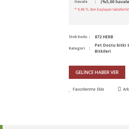
Havale
(%5,00 havale
* 9,48 TL den başlayan taksitlerle!
Stok Kodu
872 HERB
Pet Dostu bitki
Kategori
Bitkileri
GELİNCE HABER VER
Favorilerime Ekle
Ar