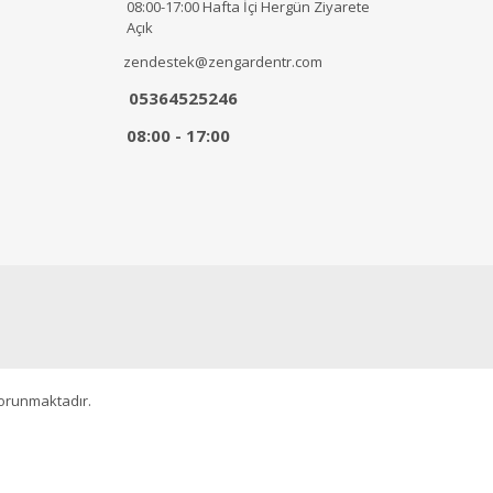
08:00-17:00 Hafta İçi Hergün Ziyarete
Açık
zendestek@zengardentr.com
05364525246
08:00 - 17:00
korunmaktadır.