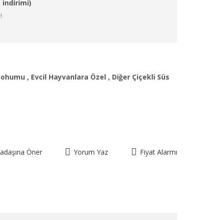
 indirimi)
!
 tohumu
,
Evcil Hayvanlara Özel
,
Diğer Çiçekli Süs
kadaşına Öner
Yorum Yaz
Fiyat Alarmı