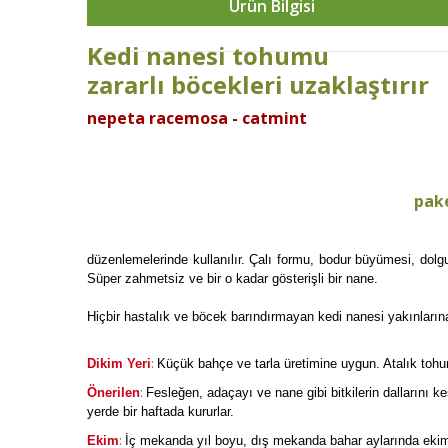
Ürün Bilgisi
Kedi nanesi tohumu
zararlı böcekleri uzaklaştırır
nepeta racemosa - catmint
pak
düzenlemelerinde kullanılır. Çalı formu, bodur büyümesi, dol
Süper zahmetsiz ve bir o kadar gösterişli bir nane.
Hiçbir hastalık ve böcek barındırmayan kedi nanesi yakınlarına 
:
Dikim Yeri
Küçük bahçe ve tarla üretimine uygun. Atalık tohum 
:
Önerilen
Fesleğen, adaçayı ve nane gibi bitkilerin dallarını 
yerde bir haftada kururlar.
:
Ekim
İç mekanda yıl boyu, dış mekanda bahar aylarında ekimi 