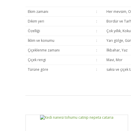
Ekim zamanı
:
Her mevsim, Oc
Dikim yeri
:
Bordür ve Tarh
Özelliği
:
Çok yıllık, Koku
İklim ve konumu
:
Yarı gölge, Gün
Çiçeklenme zamanı
:
İlkbahar, Yaz
Çiçek rengi
:
Mavi, Mor
Türüne göre
:
saksı ve çiçek 