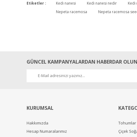
Etiketler :
Kedi nanesi
Kedi nanesi nedir
Kedi
Nepeta racemosa
Nepeta racemosa see
GÜNCEL KAMPANYALARDAN HABERDAR OLUN
KURUMSAL
KATEGO
Hakkımızda
Tohumlar
Hesap Numaralarımız
Çiçek Soğ