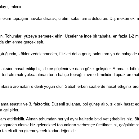
lay çimlenir.
n ekim toprağını havalandırarak, üretim saksılarına doldurun. Dış mekân eki
n. Tohumları yüzeye serperek ekin. Üzerlerine ince bir tabaka, en fazla 1-2 
mda çimlenme gerçekleşir.
ştuğunda, kökler zedelenmeden, filizleri daha geniş saksılara ya da bahçede ç
aksine hasat edilip biçildikçe güçlenir ve daha güzel gelişirler. Aromatik bitk
ı torf alınmalı yoksa alınan torfa bahçe toprağı ilave edilmelidir. Toprak aromatik
ırlarsa aromaları o denli yoğun olur. Sabah erken saatlerde hasat ettiğiniz ar
lama esastır ve 3. faktördür. Düzenli sulanan, bol güneş alıp, sık sık hasat edil
 gelişirler.
 ettirilebilir. Alınan tohumdan her yıl aynı kalitede bitki yetiştirebilirsiniz.
engarden olarak biz geleneksel tohumların serbestçe üretilmesini, çoğaltılmas
 tekeli altına giremeyecek kadar değerlidir.