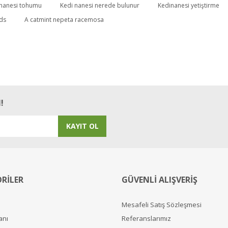
 nanesi tohumu
Kedi nanesi nerede bulunur
Kedinanesi yetiştirme
ds
A catmint nepeta racemosa
!
KAYIT OL
RİLER
GÜVENLİ ALIŞVERİŞ
Mesafeli Satış Sözleşmesi
anı
Referanslarımız