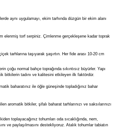
mlerde aynı uygulamayı, ekim tarhında düzgün bir ekim alanı
mm elenmiş torf serpiniz. Çimlenme gerçekleşene kadar toprak
içek tarhlarına taşıyarak şaşırtın. Her fide arası 10-20 cm
ilerin çoğu normal bahçe toprağında sıkıntısız büyürler. Yapı
 bitkilerin tadını ve kalitesini etkileyen ilk faktördür.
omatik baharatınız ile öğle güneşinde topladığınız bahar
en aromatik bitkiler, şifalı baharat tarhlarınızı ve saksılarınızı
 Bitkiden toplayacağınız tohumları oda sıcaklığında, nem,
ını ve paylaşılmasını destekliyoruz. Atalık tohumlar tabiatın