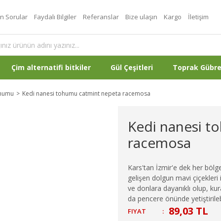
an Sorular
Faydalı Bilgiler
Referanslar
Bize ulaşın
Kargo
İletişim
Çim alternatifi bitkiler
Gül Çeşitleri
Toprak Gübr
ohumu
Kedi nanesi tohumu catmint nepeta racemosa
Kedi nanesi t
racemosa
Kars'tan İzmir'e dek her bölg
gelişen dolgun mavi çiçekleri 
ve donlara dayanıklı olup, ku
da pencere önünde yetiştirilebi
89,03 TL
FIYAT
: