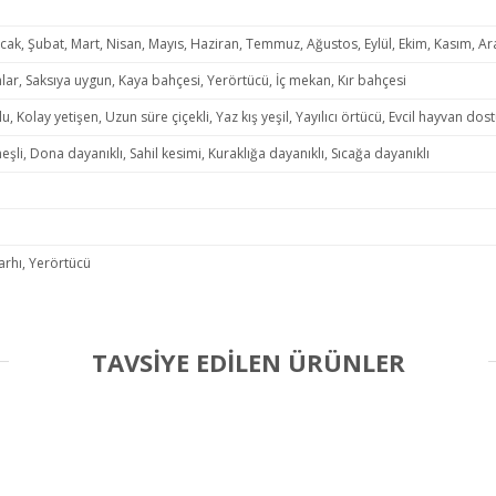
ak, Şubat, Mart, Nisan, Mayıs, Haziran, Temmuz, Ağustos, Eylül, Ekim, Kasım, Ara
lar, Saksıya uygun, Kaya bahçesi, Yerörtücü, İç mekan, Kır bahçesi
lu, Kolay yetişen, Uzun süre çiçekli, Yaz kış yeşil, Yayılıcı örtücü, Evcil hayvan dos
eşli, Dona dayanıklı, Sahil kesimi, Kuraklığa dayanıklı, Sıcağa dayanıklı
tarhı, Yerörtücü
TAVSİYE EDİLEN ÜRÜNLER
Bu ürüne ilk yorumu siz yapın!
Yorum Yaz