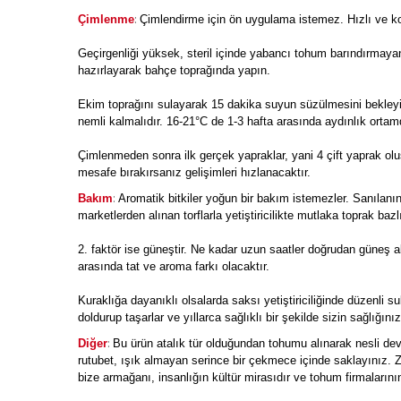
:
Çimlenme
Çimlendirme için ön uygulama istemez. Hızlı ve ko
Geçirgenliği yüksek, steril içinde yabancı tohum barındırmaya
hazırlayarak bahçe toprağında yapın.
Ekim toprağını sulayarak 15 dakika suyun süzülmesini bekleyi
nemli kalmalıdır. 16-21°C de 1-3 hafta arasında aydınlık orta
Çimlenmeden sonra ilk gerçek yapraklar, yani 4 çift yaprak olu
mesafe bırakırsanız gelişimleri hızlanacaktır.
:
Bakım
Aromatik bitkiler yoğun bir bakım istemezler. Sanılanın 
marketlerden alınan torflarla yetiştiricilikte mutlaka toprak bazl
2. faktör ise güneştir. Ne kadar uzun saatler doğrudan güneş al
arasında tat ve aroma farkı olacaktır.
Kuraklığa dayanıklı olsalarda saksı yetiştiriciliğinde düzenli su
doldurup taşarlar ve yıllarca sağlıklı bir şekilde sizin sağlığınıza
:
Diğer
Bu ürün atalık tür olduğundan tohumu alınarak nesli devam
rutubet, ışık almayan serince bir çekmece içinde saklayınız. Z
bize armağanı, insanlığın kültür mirasıdır ve tohum firmalarının