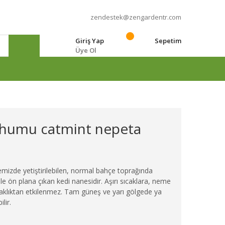
zendestek@zengardentr.com
Giriş Yap
Sepetim
Üye Ol
e
ohumu catmint nepeta
emizde yetiştirilebilen, normal bahçe toprağında
ile ön plana çıkan kedi nanesidir. Aşırı sıcaklara, neme
raklıktan etkilenmez. Tam güneş ve yarı gölgede ya
lir.