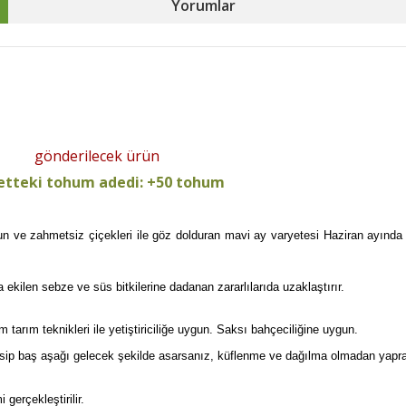
Yorumlar
gönderilecek ürün
etteki tohum adedi: +50 tohum
gun ve zahmetsiz çiçekleri ile göz dolduran mavi ay varyetesi Haziran ayında
ekilen sebze ve süs bitkilerine dadanan zararlılarıda uzaklaştırır.
tarım teknikleri ile yetiştiriciliğe uygun. Saksı bahçeciliğine uygun.
kesip baş aşağı gelecek şekilde asarsanız, küflenme ve dağılma olmadan yaprakla
gerçekleştirilir.