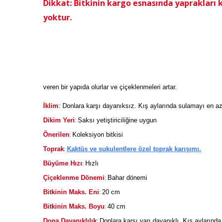
Dikkat: Bitkinin kargo esnasında yaprakları kı
yoktur.
veren bir yapıda olurlar ve çiçeklenmeleri artar.
İklim
: Donlara karşı dayanıksız. Kış aylarında sulamayı en aza
:
Dikim Yeri
Saksı yetiştiriciliğine uygun
:
Önerilen
Koleksiyon bitkisi
:
Toprak
Kaktüs ve sukulentlere özel toprak karışımı.
:
Büyüme Hızı
Hızlı
:
Çiçeklenme Dönemi
Bahar dönemi
:
Bitkinin Maks. Eni
20 cm
:
Bitkinin Maks. Boyu
40 cm
:
Dona Dayanıklılık
Donlara karşı yarı dayanıklı. Kış aylarında