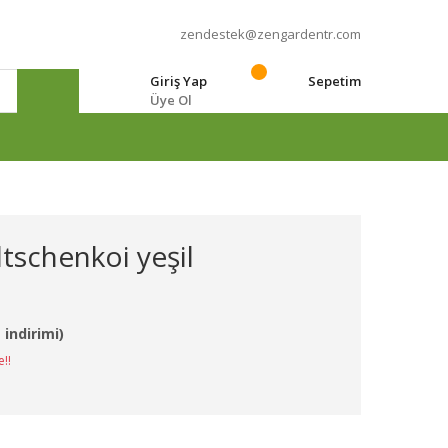
zendestek@zengardentr.com
Giriş Yap
Sepetim
Üye Ol
e
tschenkoi yeşil
 indirimi)
e!!