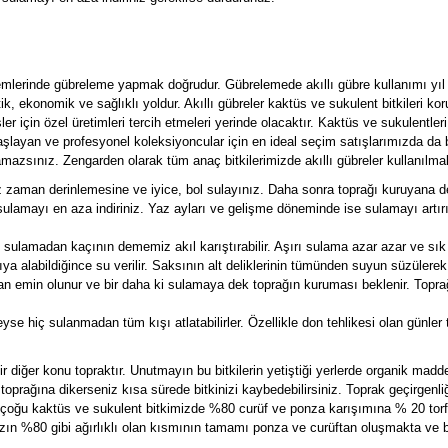
emlerinde gübreleme yapmak doğrudur. Gübrelemede akıllı gübre kullanımı yıl
, ekonomik ve sağlıklı yoldur. Akıllı gübreler kaktüs ve sukulent bitkileri ko
ler için özel üretimleri tercih etmeleri yerinde olacaktır. Kaktüs ve sukulentler
aşlayan ve profesyonel koleksiyoncular için en ideal seçim satışlarımızda da bu
mazsınız. Zengarden olarak tüm anaç bitkilerimizde akıllı gübreler kullanılmak
nız zaman derinlemesine ve iyice, bol sulayınız. Daha sonra toprağı kuruyan
lamayı en aza indiriniz. Yaz ayları ve gelişme döneminde ise sulamayı artır
ulamadan kaçının dememiz akıl karıştırabilir. Aşırı sulama azar azar ve sık s
 alabildiğince su verilir. Saksının alt deliklerinin tümünden suyun süzülerek
an emin olunur ve bir daha ki sulamaya dek toprağın kuruması beklenir. Toprağ
yse hiç sulanmadan tüm kışı atlatabilirler. Özellikle don tehlikesi olan günler
 diğer konu topraktır. Unutmayın bu bitkilerin yetiştiği yerlerde organik madd
toprağına dikerseniz kısa sürede bitkinizi kaybedebilirsiniz. Toprak geçirgenliğ
 biz çoğu kaktüs ve sukulent bitkimizde %80 curüf ve ponza karışımına % 20 to
ızın %80 gibi ağırlıklı olan kısmının tamamı ponza ve curüftan oluşmakta ve bu