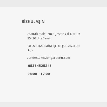
BİZE ULAŞIN
Atatürk mah, İzmir Çeşme Cd. No:106,
35430 Urla/İzmir
08:00-17:00 Hafta İçi Hergün Ziyarete
Açık
zendestek@zengardentr.com
05364525246
08:00 - 17:00