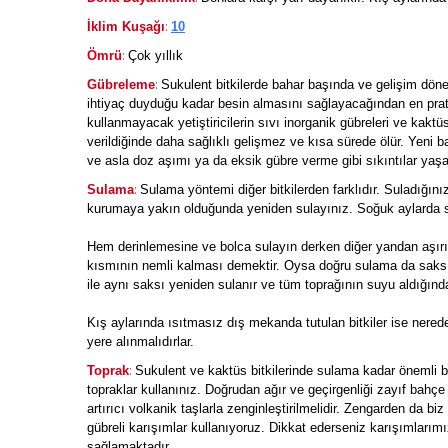
:
İklim Kuşağı
10
:
Ömrü
Çok yıllık
:
Gübreleme
Sukulent bitkilerde bahar başında ve gelişim dön
ihtiyaç duyduğu kadar besin almasını sağlayacağından en pratik
kullanmayacak yetiştiricilerin sıvı inorganik gübreleri ve kaktüs
verildiğinde daha sağlıklı gelişmez ve kısa sürede ölür. Yeni b
ve asla doz aşımı ya da eksik gübre verme gibi sıkıntılar yaşa
:
Sulama
Sulama yöntemi diğer bitkilerden farklıdır. Suladığı
kurumaya yakın olduğunda yeniden sulayınız. Soğuk aylarda su
Hem derinlemesine ve bolca sulayın derken diğer yandan aşırı s
kısmının nemli kalması demektir. Oysa doğru sulama da saksıya
ile aynı saksı yeniden sulanır ve tüm toprağının suyu aldığınd
Kış aylarında ısıtmasız dış mekanda tutulan bitkiler ise nerede
yere alınmalıdırlar.
:
Toprak
Sukulent ve kaktüs bitkilerinde sulama kadar önemli bir
topraklar kullanınız. Doğrudan ağır ve geçirgenliği zayıf bahçe 
artırıcı volkanik taşlarla zenginleştirilmelidir. Zengarden da
gübreli karışımlar kullanıyoruz. Dikkat ederseniz karışımlarım
sağlamaktadır.