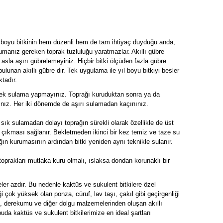
 boyu bitkinin hem düzenli hem de tam ihtiyaç duyduğu anda,
rumanız gereken toprak tuzluluğu yaratmazlar. Akıllı gübre
i asla aşırı gübrelemeyiniz. Hiçbir bitki ölçüden fazla gübre
lunan akıllı gübre dir. Tek uygulama ile yıl boyu bitkiyi besler
tadır.
a dek sulama yapmayınız. Toprağı kuruduktan sonra ya da
ınız. Her iki dönemde de aşırı sulamadan kaçınınız.
ık sulamadan dolayı toprağın sürekli olarak özellikle de üst
 çıkması sağlanır. Bekletmeden ikinci bir kez temiz ve taze su
ın kurumasının ardından bitki yeniden aynı teknikle sulanır.
 toprakları mutlaka kuru olmalı, ıslaksa dondan korunaklı bir
eler azdır. Bu nedenle kaktüs ve sukulent bitkilere özel
i çok yüksek olan ponza, cüruf, lav taşı, çakıl gibi geçirgenliği
rf, derekumu ve diğer dolgu malzemelerinden oluşan akıllı
da kaktüs ve sukulent bitkilerimize en ideal şartları