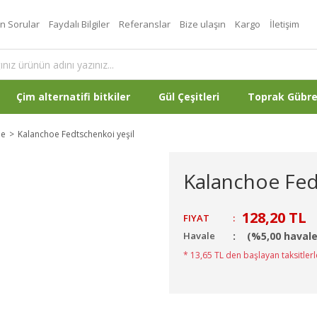
an Sorular
Faydalı Bilgiler
Referanslar
Bize ulaşın
Kargo
İletişim
Çim alternatifi bitkiler
Gül Çeşitleri
Toprak Gübr
oe
Kalanchoe Fedtschenkoi yeşil
Kalanchoe Fed
128,20 TL
FIYAT
:
Havale
(%5,00 havale
* 13,65 TL den başlayan taksitlerl