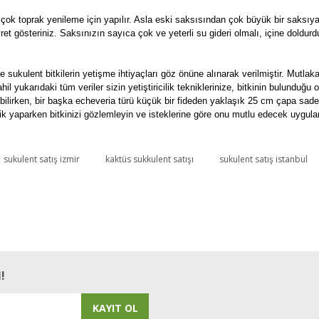
 çok toprak yenileme için yapılır. Asla eski saksısından çok büyük bir saks
 gösteriniz. Saksınızın sayıca çok ve yeterli su gideri olmalı, içine doldur
e sukulent bitkilerin yetişme ihtiyaçları göz önüne alınarak verilmiştir. Mutlaka
ahil yukarıdaki tüm veriler sizin yetiştiricilik tekniklerinize, bitkinin bulunduğu
bilirken, bir başka echeveria türü küçük bir fideden yaklaşık 25 cm çapa sadece
cilik yaparken bitkinizi gözlemleyin ve isteklerine göre onu mutlu edecek uygul
sukulent satış izmir
kaktüs sukkulent satışı
sukulent satış istanbul
Bu ürüne ilk yorumu siz yapın!
Yorum Yaz
!
KAYIT OL