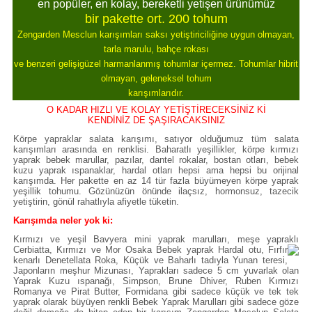
en popüler, en kolay, bereketli yetişen ürünümüz
bir pakette ort. 200 tohum
Zengarden Mesclun karışımları saksı yetiştiriciliğine uygun olmayan,
tarla marulu, bahçe rokası
ve benzeri gelişigüzel harmanlanmış tohumlar içermez. Tohumlar hibrit
olmayan, geleneksel tohum
karışımlarıdır.
O KADAR HIZLI VE KOLAY YETİŞTİRECEKSİNİZ Kİ
KENDİNİZ DE ŞAŞIRACAKSINIZ
Körpe yapraklar salata karışımı, satıyor olduğumuz tüm salata
karışımları arasında en renklisi. Baharatlı yeşillikler, körpe kırmızı
yaprak bebek marullar, pazılar, dantel rokalar, bostan otları, bebek
kuzu yaprak ıspanaklar, hardal otları hepsi ama hepsi bu orijinal
karışımda. Her pakette en az 14 tür fazla büyümeyen körpe yaprak
yeşillik tohumu. Gözünüzün önünde ilaçsız, hormonsuz, tazecik
yetiştirin, gönül rahatlıyla afiyetle tüketin.
Karışımda neler yok ki:
Kırmızı ve yeşil Bavyera mini yaprak marulları, meşe yapraklı
Cerbiatta, Kırmızı ve Mo
r Osaka Bebek yaprak Hardal otu, Fırfır
kenarlı Denetellata Roka, Küçük ve Baharlı tadıyla Yunan teresi,
Japonların meşhur Mizunası, Yaprakları sadece 5 cm yuvarlak olan
Yaprak Kuzu ıspanağı, Simpson, Brune Dhiver, Ruben Kırmızı
Romanya ve Pirat Butter, Formidana gibi sadece küçük ve tek tek
yaprak olarak büyüyen renkli Bebek Yaprak Marulları gibi sadece göze