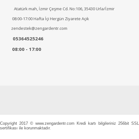
Atatürk mah, İzmir Çeşme Cd. No:106, 35430 Urla/İzmir
08:00-17:00 Hafta İçi Hergün Ziyarete Açık
zendestek@zengardentr.com
05364525246
08:00 - 17:00
Copyright 2017 © www.zengardentr.com Kredi kartı bilgileriniz 256bit SSL
sertifikası ile korunmaktadır.