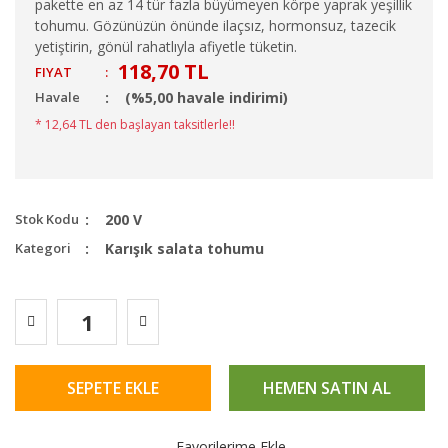
pakette en az 14 tür fazla büyümeyen körpe yaprak yeşillik
tohumu. Gözünüzün önünde ilaçsız, hormonsuz, tazecik
yetiştirin, gönül rahatlıyla afiyetle tüketin.
118,70 TL
FIYAT
:
Havale
(%5,00 havale indirimi)
* 12,64 TL den başlayan taksitlerle!!
Stok Kodu
200 V
Kategori
Karışık salata tohumu
SEPETE EKLE
HEMEN SATIN AL
Favorilerime Ekle