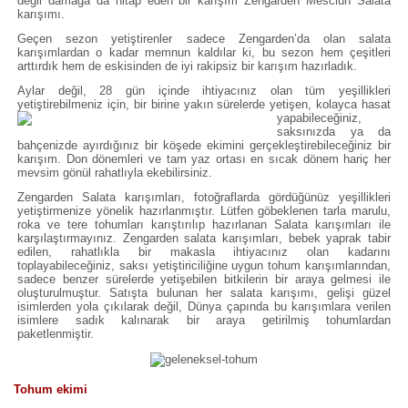
değil damağa da hitap eden bir karışım Zengarden Mesclun Salata
karışımı.
Geçen sezon yetiştirenler sadece Zengarden’da olan salata
karışımlardan o kadar memnun kaldılar ki, bu sezon hem çeşitleri
arttırdık hem de eskisinden de iyi rakipsiz bir karışım hazırladık.
Aylar değil, 28 gün içinde ihtiyacınız olan tüm yeşillikleri
yetiştirebilmeniz için, bir birine yakın sürelerde yetişen, kolayca hasat
yapabileceğini
z,
saksınızda ya da
bahçenizde ayırdığınız bir köşede ekimini gerçekleştirebileceğiniz bir
karışım. Don dönemleri ve tam yaz ortası en sıcak dönem hariç her
mevsim gönül rahatlıyla ekebilirsiniz.
Zengarden Salata karışımları, fotoğraflarda gördüğünüz yeşillikleri
yetiştirmenize yönelik hazırlanmıştır. Lütfen göbeklenen tarla marulu,
roka ve tere tohumları karıştırılıp hazırlanan Salata karışımları ile
karşılaştırmayınız. Zengarden salata karışımları, bebek yaprak tabir
edilen, rahatlıkla bir makasla ihtiyacınız olan kadarını
toplayabileceğiniz, saksı yetiştiriciliğine uygun tohum karışımlarından,
sadece benzer sürelerde yetişebilen bitkilerin bir araya gelmesi ile
oluşturulmuştur. Satışta bulunan her salata karışımı, gelişi güzel
isimlerden yola çıkılarak değil, Dünya çapında bu karışımlara verilen
isimlere sadık kalınarak bir araya getirilmiş tohumlardan
paketlenmiştir.
Tohum ekimi