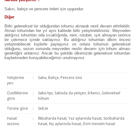
Saksı, bahçe ve pencere önleri için uygundur.
Diğer
Bitki geleneksel tür olduğundan tohumu alınarak nesli devam ettirilebilir.
Alınan tohumdan her yıl aynı kalitede bitki yetiştirebilirsiniz. Meyveden
aldığınız tohumları oda sıcaklığında, nem, rutubet, ışık almayan serince
bir çekmece içinde saklayınız. Bu aldığınız tohumları dikim öncesi
yetiştirebilecek kişilerle paylaşınız ve onlara tohumun geleneksel
olduğunu, sezon sonunda meyveden neslin devamı için tohum alması
gerektiğini anlatınız. Ancak bu şekilde ülkemizde geleneksel tohumları
kaybetmeden koruyabileceğimizi unutmayınız.
Yetiştirme
:
Saksı, Bahçe, Pencere önü
yeri
Özelliklerine
:
Saksı tipi, Saksıda da yetişen, Erkenci, Geleneksel
göre
tohum
Türüne göre
:
Sebze
Hasat
:
İlkbaharda hasat, Yaz aylarında hasat, Sonbaharda
sezonu
hasat, Kış aylarında hasat, Dört mevsim hasat