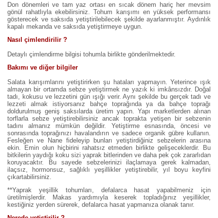
Don dönemleri ve tam yaz ortası en sıcak dönem hariç her mevsim
gönül rahatlıyla ekebilirsiniz. Tohum karışımı en yüksek performansı
gösterecek ve saksıda yetiştirilebilecek şekilde ayarlanmıştır. Aydınlık
kapalı mekanda ve saksıda yetiştirmeye uygun.
Nasıl çimlendirilir ?
Detaylı çimlendirme bilgisi tohumla birlikte gönderilmektedir.
Bakımı ve diğer bilgiler
Salata karışımlarını yetiştirirken şu hataları yapmayın. Yeterince ışık
almayan bir ortamda sebze yetiştirmek ne yazık ki imkânsızdır. Doğal
tadı, kokusu ve lezzetini gün ışığı verir. Aynı şekilde bu gerçek tadı ve
lezzeti almak istiyorsanız bahçe toprağında ya da bahçe toprağı
doldurulmuş geniş saksılarda üretim yapın. Yapı marketlerden alınan
torflarla sebze yetiştirebilirsiniz ancak toprakta yetişen bir sebzenin
tadını almanız mümkün değildir. Yetiştirme esnasında, öncesi ve
sonrasında toprağınızı havalandırın ve sadece organik gübre kullanın.
Fesleğen ve Nane fideleyip bunları yetiştirdiğiniz sebzelerin arasına
ekin. Emin olun hiçbirini rahatsız etmeden birlikte gelişeceklerdir. Bu
bitkilerin yaydığı koku sizi yaprak bitlerinden ve daha pek çok zararlıdan
koruyacaktır. Bu sayede sebzelerinizi ilaçlamaya gerek kalmadan,
ilaçsız, hormonsuz, sağlıklı yeşillikler yetiştirebilir, yıl boyu keyfini
çıkartabilirsiniz.
**Yaprak yeşillik tohumları, defalarca hasat yapabilmeniz için
üretilmişlerdir. Makas yardımıyla keserek topladığınız yeşillikler,
kestiğiniz yerden sürerek, defalarca hasat yapmanıza olanak tanır.
Nerede yetiştirilir ?