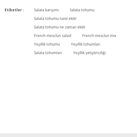
Etiketler :
Salata karışımı
Salata tohumu
Salata tohumu nasıl ekilir
Salata tohumu ne zaman ekilir
Harika
French mesclun salad
French mesclun mix
Çok güzel bir karışım. Gözüm yollarda tekrar gelmesini bekliyorum.
Yeşillik tohumu
Yeşillik tohumları
Ne zaman gelir?
Salata tohumları
Yeşillik yetiştiriciliği
Filiz Ata | 16/03/2021
Salata karışımı
Ürün bilgisinde yazdığı gibi tam 28 günde yenebilir duruma geldi.
Hayrunnisa Çakıroğlu | 29/09/2014
Yorum Yaz