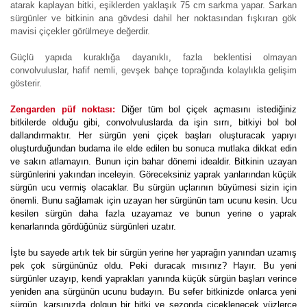
atarak kaplayan bitki, eşiklerden yaklaşık 75 cm sarkma yapar. Sarkan
sürgünler ve bitkinin ana gövdesi dahil her noktasından fışkıran gök
mavisi çiçekler görülmeye değerdir.
Güçlü yapıda kuraklığa dayanıklı, fazla beklentisi olmayan
convolvuluslar, hafif nemli, gevşek bahçe toprağında kolaylıkla gelişim
gösterir.
Zengarden püf noktası:
Diğer tüm bol çiçek açmasını istediğiniz
bitkilerde olduğu gibi, convolvuluslarda da işin sırrı, bitkiyi bol bol
dallandırmaktır. Her sürgün yeni çiçek başları oluşturacak yapıyı
oluşturduğundan budama ile elde edilen bu sonuca mutlaka dikkat edin
ve sakın atlamayın. Bunun için bahar dönemi idealdir. Bitkinin uzayan
sürgünlerini yakından inceleyin. Göreceksiniz yaprak yanlarından küçük
sürgün ucu vermiş olacaklar. Bu sürgün uçlarının büyümesi sizin için
önemli. Bunu sağlamak için uzayan her sürgünün tam ucunu kesin. Ucu
kesilen sürgün daha fazla uzayamaz ve bunun yerine o yaprak
kenarlarında gördüğünüz sürgünleri uzatır.
İşte bu sayede artık tek bir sürgün yerine her yaprağın yanından uzamış
pek çok sürgününüz oldu. Peki duracak mısınız? Hayır. Bu yeni
sürgünler uzayıp, kendi yaprakları yanında küçük sürgün başları verince
yeniden ana sürgünün ucunu budayın. Bu sefer bitkinizde onlarca yeni
sürgün, karşınızda dolgun bir bitki ve sezonda çiçeklenecek yüzlerce