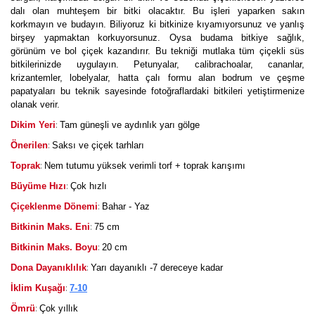
dalı olan muhteşem bir bitki olacaktır. Bu işleri yaparken sakın
korkmayın ve budayın. Biliyoruz ki bitkinize kıyamıyorsunuz ve yanlış
birşey yapmaktan korkuyorsunuz. Oysa budama bitkiye sağlık,
görünüm ve bol çiçek kazandırır. Bu tekniği mutlaka tüm çiçekli süs
bitkilerinizde uygulayın. Petunyalar, calibrachoalar, cananlar,
krizantemler, lobelyalar, hatta çalı formu alan bodrum ve çeşme
papatyaları bu teknik sayesinde fotoğraflardaki bitkileri yetiştirmenize
olanak verir.
:
Dikim Yeri
Tam güneşli ve aydınlık yarı gölge
:
Önerilen
Saksı ve çiçek tarhları
:
Toprak
Nem tutumu yüksek verimli torf + toprak karışımı
:
Büyüme Hızı
Çok hızlı
:
Çiçeklenme Dönemi
Bahar - Yaz
:
Bitkinin Maks. Eni
75 cm
:
Bitkinin Maks. Boyu
20 cm
:
Dona Dayanıklılık
Yarı dayanıklı -7 dereceye kadar
:
İklim Kuşağı
7-10
:
Ömrü
Çok yıllık