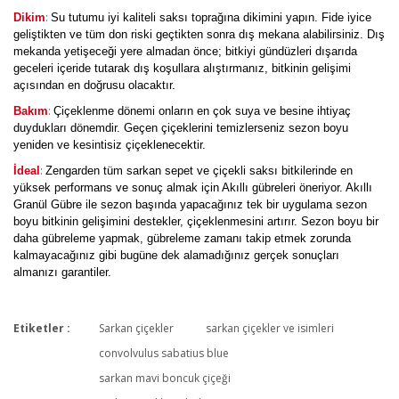
:
Dikim
Su tutumu iyi kaliteli saksı toprağına dikimini yapın. Fide iyice
geliştikten ve tüm don riski geçtikten sonra dış mekana alabilirsiniz. Dış
mekanda yetişeceği yere almadan önce; bitkiyi gündüzleri dışarıda
geceleri içeride tutarak dış koşullara alıştırmanız, bitkinin gelişimi
açısından en doğrusu olacaktır.
:
Bakım
Çiçeklenme dönemi onların en çok suya ve besine ihtiyaç
duydukları dönemdir. Geçen çiçeklerini temizlerseniz sezon boyu
yeniden ve kesintisiz çiçeklenecektir.
:
İdeal
Zengarden tüm sarkan sepet ve çiçekli saksı bitkilerinde en
yüksek performans ve sonuç almak için Akıllı gübreleri öneriyor. Akıllı
Granül Gübre ile sezon başında yapacağınız tek bir uygulama sezon
boyu bitkinin gelişimini destekler, çiçeklenmesini artırır. Sezon boyu bir
daha gübreleme yapmak, gübreleme zamanı takip etmek zorunda
kalmayacağınız gibi bugüne dek alamadığınız gerçek sonuçları
almanızı garantiler.
Etiketler :
Sarkan çiçekler
sarkan çiçekler ve isimleri
Bu ürüne ilk yorumu siz yapın!
convolvulus sabatius blue
sarkan mavi boncuk çiçeği