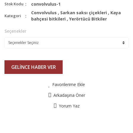
Stok Kodu
convolvulus-1
Convolvulus
,
Sarkan saksı çiçekleri
,
Kaya
Kategori
bahçesi bitkileri
,
Yerörtücü Bitkiler
Seçenekler
GELİNCE HABER VER
Favorilerime Ekle
Arkadaşına Öner
Yorum Yaz