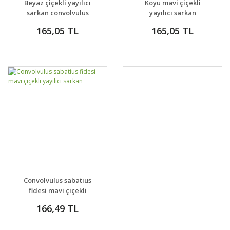
Beyaz çiçekli yayılıcı
Koyu mavi çiçekli
VER
VER
sarkan convolvulus
yayılıcı sarkan
sabatius fidesi
convolvulus sabatius
165,05 TL
165,05 TL
fidesi
GELİNCE HABER
DETAYLAR
Convolvulus sabatius
VER
fidesi mavi çiçekli
yayılıcı sarkan
166,49 TL