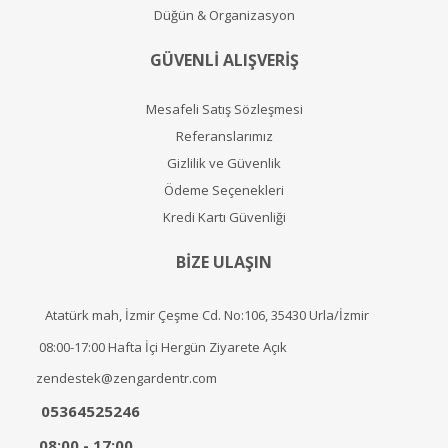
Düğün & Organizasyon
GÜVENLİ ALIŞVERİŞ
Mesafeli Satış Sözleşmesi
Referanslarımız
Gizlilik ve Güvenlik
Ödeme Seçenekleri
Kredi Kartı Güvenliği
BİZE ULAŞIN
Atatürk mah, İzmir Çeşme Cd. No:106, 35430 Urla/İzmir
08:00-17:00 Hafta İçi Hergün Ziyarete Açık
zendestek@zengardentr.com
05364525246
08:00 - 17:00