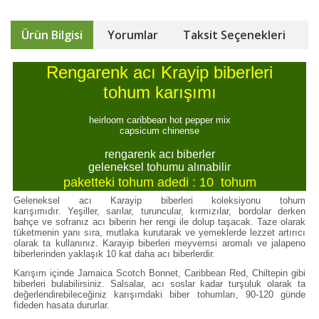
Ürün Bilgisi
Yorumlar
Taksit Seçenekleri
Rengarenk acı Krayip biberleri
tohum karışımı
heirloom caribbean hot pepper mix
capsicum chinense
rengarenk acı biberler
geleneksel tohumu alınabilir
paketteki tohum adedi : 10 tohum
Geleneksel acı Karayip biberleri koleksiyonu tohum
karışımıdır. Yeşiller, sarılar, turuncular, kırmızılar, bordolar derken
bahçe ve sofranız acı biberin her rengi ile dolup taşacak. Taze olarak
tüketmenin yanı sıra, mutlaka kurutarak ve yemeklerde lezzet artırıcı
olarak ta kullanınız. Karayip biberleri meyvemsi aromalı ve jalapeno
biberlerinden yaklaşık 10 kat daha acı biberlerdir.
Karışım içinde Jamaica Scotch Bonnet, Caribbean Red, Chiltepin gibi
biberleri bulabilirsiniz. Salsalar, acı soslar kadar turşuluk olarak ta
değerlendirebileceğiniz karışımdaki biber tohumları, 90-120 günde
fideden hasata dururlar.