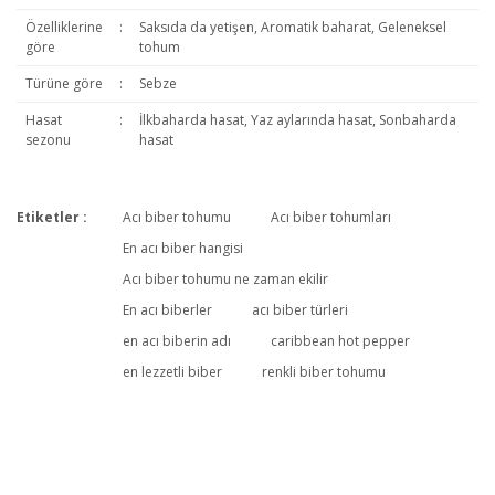
Özelliklerine
:
Saksıda da yetişen, Aromatik baharat, Geleneksel
göre
tohum
Türüne göre
:
Sebze
Hasat
:
İlkbaharda hasat, Yaz aylarında hasat, Sonbaharda
sezonu
hasat
Etiketler :
Acı biber tohumu
Acı biber tohumları
Bu ürüne ilk yorumu siz yapın!
En acı biber hangisi
Acı biber tohumu ne zaman ekilir
En acı biberler
acı biber türleri
Yorum Yaz
en acı biberin adı
caribbean hot pepper
en lezzetli biber
renkli biber tohumu