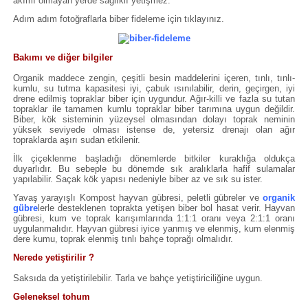
akımı olmayan yerde sağlıklı yetişmez.
Adım adım fotoğraflarla biber fideleme için tıklayınız.
Bakımı ve diğer bilgiler
Organik maddece zengin, çeşitli besin maddelerini içeren, tınlı, tınlı-
kumlu, su tutma kapasitesi iyi, çabuk ısınılabilir, derin, geçirgen, iyi
drene edilmiş topraklar biber için uygundur. Ağır-killi ve fazla su tutan
topraklar ile tamamen kumlu topraklar biber tarımına uygun değildir.
Biber, kök sisteminin yüzeysel olmasından dolayı toprak neminin
yüksek seviyede olması istense de, yetersiz drenajı olan ağır
topraklarda aşırı sudan etkilenir.
İlk çiçeklenme başladığı dönemlerde bitkiler kuraklığa oldukça
duyarlıdır. Bu sebeple bu dönemde sık aralıklarla hafif sulamalar
yapılabilir. Saçak kök yapısı nedeniyle biber az ve sık su ister.
Yavaş yarayışlı Kompost hayvan gübresi, peletli gübreler ve
organik
gübre
lerle desteklenen toprakta yetişen biber bol hasat verir. Hayvan
gübresi, kum ve toprak karışımlarında 1:1:1 oranı veya 2:1:1 oranı
uygulanmalıdır. Hayvan gübresi iyice yanmış ve elenmiş, kum elenmiş
dere kumu, toprak elenmiş tınlı bahçe toprağı olmalıdır.
Nerede yetiştirilir ?
Saksıda da yetiştirilebilir. Tarla ve bahçe yetiştiriciliğine uygun.
Geleneksel tohum