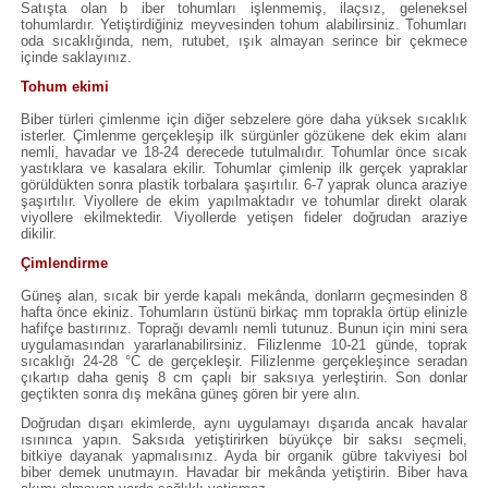
Satışta olan b iber tohumları işlenmemiş, ilaçsız, geleneksel
tohumlardır. Yetiştirdiğiniz meyvesinden tohum alabilirsiniz. Tohumları
oda sıcaklığında, nem, rutubet, ışık almayan serince bir çekmece
içinde saklayınız.
Tohum ekimi
Biber türleri çimlenme için diğer sebzelere göre daha yüksek sıcaklık
isterler. Çimlenme gerçekleşip ilk sürgünler gözükene dek ekim alanı
nemli, havadar ve 18-24 derecede tutulmalıdır. Tohumlar önce sıcak
yastıklara ve kasalara ekilir. Tohumlar çimlenip ilk gerçek yapraklar
görüldükten sonra plastik torbalara şaşırtılır. 6-7 yaprak olunca araziye
şaşırtılır. Viyollere de ekim yapılmaktadır ve tohumlar direkt olarak
viyollere ekilmektedir. Viyollerde yetişen fideler doğrudan araziye
dikilir.
Çimlendirme
Güneş alan, sıcak bir yerde kapalı mekânda, donların geçmesinden 8
hafta önce ekiniz. Tohumların üstünü birkaç mm toprakla örtüp elinizle
hafifçe bastırınız. Toprağı devamlı nemli tutunuz. Bunun için mini sera
uygulamasından yararlanabilirsiniz. Filizlenme 10-21 günde, toprak
sıcaklığı 24-28 °C de gerçekleşir. Filizlenme gerçekleşince seradan
çıkartıp daha geniş 8 cm çaplı bir saksıya yerleştirin. Son donlar
geçtikten sonra dış mekâna güneş gören bir yere alın.
Doğrudan dışarı ekimlerde, aynı uygulamayı dışarıda ancak havalar
ısınınca yapın. Saksıda yetiştirirken büyükçe bir saksı seçmeli,
bitkiye dayanak yapmalısınız. Ayda bir organik gübre takviyesi bol
biber demek unutmayın. Havadar bir mekânda yetiştirin. Biber hava