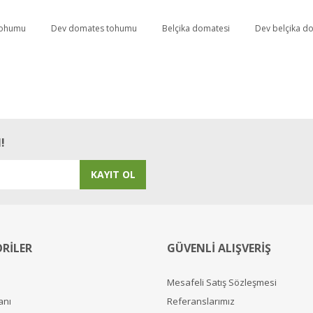
tohumu
Dev domates tohumu
Belçika domatesi
Dev belçika d
Bu ürüne ilk yorumu siz yapın!
Yorum Yaz
!
KAYIT OL
RİLER
GÜVENLİ ALIŞVERİŞ
Mesafeli Satış Sözleşmesi
anı
Referanslarımız