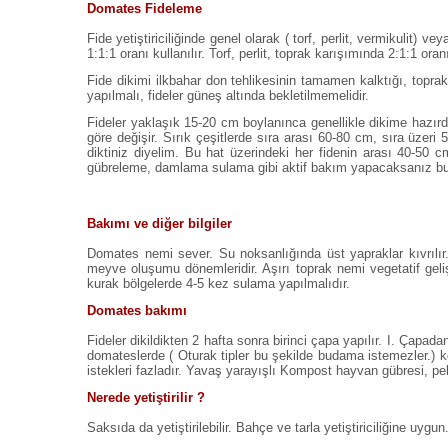
Domates Fideleme
Fide yetiştiriciliğinde genel olarak ( torf, perlit, vermikulit)
1:1:1 oranı kullanılır. Torf, perlit, toprak karışımında 2:1:1 oran
Fide dikimi ilkbahar don tehlikesinin tamamen kalktığı, topr
yapılmalı, fideler güneş altında bekletilmemelidir.
Fideler yaklaşık 15-20 cm boylanınca genellikle dikime hazırdır
göre değişir. Sırık çeşitlerde sıra arası 60-80 cm, sıra üzeri
diktiniz diyelim. Bu hat üzerindeki her fidenin arası 40-50 
gübreleme, damlama sulama gibi aktif bakım yapacaksanız bu m
Bakımı ve diğer bilgiler
Domates nemi sever. Su noksanlığında üst yapraklar kıvrılır.
meyve oluşumu dönemleridir. Aşırı toprak nemi vegetatif geli
kurak bölgelerde 4-5 kez sulama yapılmalıdır.
Domates bakımı
Fideler dikildikten 2 hafta sonra birinci çapa yapılır. I. Çapadan
domateslerde ( Oturak tipler bu şekilde budama istemezler.) k
istekleri fazladır. Yavaş yarayışlı Kompost hayvan gübresi, pel
Nerede yetiştirilir ?
Saksıda da yetiştirilebilir. Bahçe ve tarla yetiştiriciliğine uygun