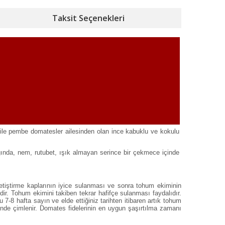
Taksit Seçenekleri
ı ile pembe domatesler ailesinden olan ince kabuklu ve kokulu
ığında, nem, rutubet, ışık almayan serince bir çekmece içinde
 yetiştirme kaplarının iyice sulanması ve sonra tohum ekiminin
dir. Tohum ekimini takiben tekrar hafifçe sulanması faydalıdır.
7-8 hafta sayın ve elde ettiğiniz tarihten itibaren artık tohum
çinde çimlenir. Domates fidelerinin en uygun şaşırtılma zamanı