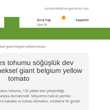
zendestek@zengardentr.com
Giriş Yap
Sepetim
Üye Ol
e
sel giant belgium yellow tomato
es tohumu söğüşlük dev
eksel giant belgium yellow
tomato
tes tohumu. 150 yıldan beri yetiştirildiği
i belçika domatesidir. Meyvemsi tadı ile pembe
ince kabuklu ve kokulu domates, ortalama 90 günde