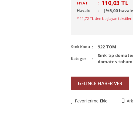
110,03 TL
FIYAT
:
Havale
(%5,00 havale
* 11,72 TL den başlayan taksitlerl
Stok Kodu
922 TOM
Sırık tip domat
Kategori
domates tohum
GELİNCE HABER VER
Favorilerime Ekle
Ar