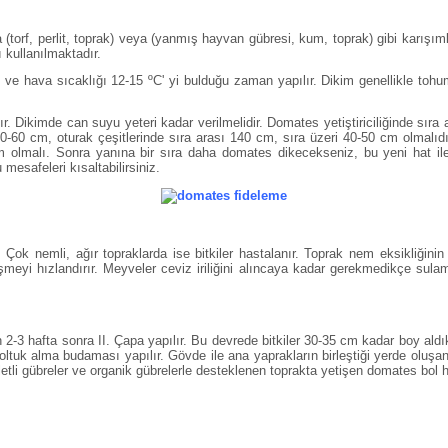
 veya (torf, perlit, toprak) veya (yanmış hayvan gübresi, kum, toprak) gibi karı
ı kullanılmaktadır.
ak ve hava sıcaklığı 12-15 ºC' yi bulduğu zaman yapılır. Dikim genellikle to
. Dikimde can suyu yeteri kadar verilmelidir. Domates yetiştiriciliğinde sıra a
 50-60 cm, oturak çeşitlerinde sıra arası 140 cm, sıra üzeri 40-50 cm olmalıdır
cm olmalı. Sonra yanına bir sıra daha domates dikecekseniz, bu yeni hat il
esafeleri kısaltabilirsiniz.
 Çok nemli, ağır topraklarda ise bitkiler hastalanır. Toprak nem eksikliğin
şmeyi hızlandırır. Meyveler ceviz iriliğini alıncaya kadar gerekmedikçe sula
 2-3 hafta sonra II. Çapa yapılır. Bu devrede bitkiler 30-35 cm kadar boy aldıklar
oltuk alma budaması yapılır. Gövde ile ana yaprakların birleştiği yerde oluşa
etli gübreler ve organik gübrelerle desteklenen toprakta yetişen domates bol h
.