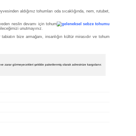
 Meyvesinden aldığınız tohumları oda sıcaklığında, nem, rutubet,
yveden neslin devamı için tohum
ileceğimizi unutmayınız.
 tabiatın bize armağanı, insanlığın kültür mirasıdır ve tohum
iş ve zarar görmeyecekleri şekilde paketlenmiş olarak adresinize kargolanır.