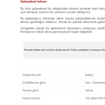
Geleneksel tohum
Bu ürün geleneksel tür olduğundan tohumu alınarak nesli devam e
ışık almayan serince bir çekmece içinde saklayınız.
Bu topladığınız tohumları dikim öncesi yetiştirebilecek kiş
alması gerektiğini anlatınız. Ancak bu şekilde ülkemizde gele
Zengarden olarak biz geleneksel tohumların serbestçe üretilm
firmalarının tekeli altına giremeyecek kadar değerlidir.
Tohumla birlikte size ücretsiz olarak ayrıntılı Türkçe yetiştirme ve detaylı t
Yetiştirme yeri
:
Bahçe
Özelliklerine göre
:
Dev , Gelenek
Türüne göre
:
Sebze
Hasat sezonu
:
Yaz aylarında 