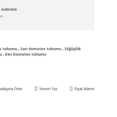
 indirimi)
e!!
es tohumu
,
Sarı domates tohumu
,
Söğüşlük
u
,
Dev Domates tohumu
kadaşına Öner
Yorum Yaz
Fiyat Alarmı