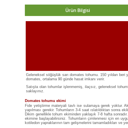
Ürün Bilgisi
Geleneksel söğüşlük sarı domates tohumu. 150 yıldan beri yet
domates, ortalama 90 günde hasat imkanı verir.
Satışta olan tohumlar işlenmemiş, ilaçsız, geleneksel tohuml
saklayınız.
Domates tohumu ekimi
Fide yetiştirme materyali tavlı ise sulamaya gerek yoktur. Ak
yapılması gerekir. Tohumların 3-4 saat ıslatıldıktan sonra eki
Dikim genellikle tohum ekiminden yaklaşık 7-8 hafta sonradır. 
ekimine başlayabilirsiniz. Tohumların çimlenmesi için en uygu
kotiledon yapraklarının tam gelişmelerini tamamladıkları ve yere