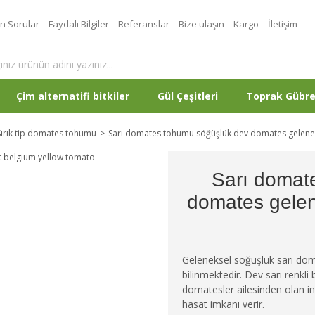
an Sorular
Faydalı Bilgiler
Referanslar
Bize ulaşın
Kargo
İletişim
Çim alternatifi bitkiler
Gül Çeşitleri
Toprak Gübr
Sırık tip domates tohumu
Sarı domates tohumu söğüşlük dev domates gelenek
Sarı domat
domates gelen
Geleneksel söğüşlük sarı doma
bilinmektedir. Dev sarı renkl
domatesler ailesinden olan 
hasat imkanı verir.