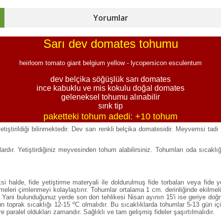
Yorumlar
Sarı dev domates tohumu
heirloom tomato giant belgium yellow - lycopersicon esculentum
dev belçika söğüşlük sarı domates
ince kabuklu ve mis kokulu doğal domates
geleneksel tohumu alınabilir
sırık tip
paketteki tohum adedi: +10 tohum
iştirildiği bilinmektedir. Dev sarı renkli belçika domatesidir. Meyvemsi tad
ardır. Yetiştirdiğiniz meyvesinden tohum alabilirsiniz. Tohumları oda sıcakl
si halde, fide yetiştirme materyali ile doldurulmuş fide torbaları veya fide
lmeleri çimlenmeyi kolaylaştırır. Tohumlar ortalama 1 cm. derinliğinde ekilmeli
Yani bulunduğunuz yerde son don tehlikesi Nisan ayının 15'i ise geriye doğru 
n toprak sıcaklığı 12-15 ºC olmalıdır. Bu sıcaklıklarda tohumlar 5-13 gün i
 paralel oldukları zamandır. Sağlıklı ve tam gelişmiş fideler şaşırtılmalıdır.