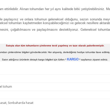
ttirilebilir. Alınan tohumdan her yıl aynı kalitede bitki yetiştirebilirsiniz.
ilerle paylaşınız ve onlara tohumun geleneksel olduğunu, sezon sonunda me
neksel tohumları kaybetmeden koruyabileceğimizi ve gelecek nesillere aktarab
esini, çoğaltılmasını ve paylaşılmasını destekliyoruz. Geleneksel tohumlar
Satışta olan tüm tohumların çimlenme testi yapılmış ve taze olarak paketlenmiştir.
ohumdan çimlendirme bilgileri gönderilecektir. Her alışveriş, derlediğimiz hediye tohumlar ilave edilm
KARGO
Satın aldığınız ürünlerin detaylı kargo bilgileri için lütfen *
* sayfamızı ziyaret ediniz.
sel tohum
hasat, Sonbaharda hasat