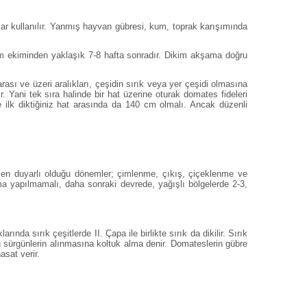
şımlar kullanılır. Yanmış hayvan gübresi, kum, toprak karışımında
hum ekiminden yaklaşık 7-8 hafta sonradır. Dikim akşama doğru
rası ve üzeri aralıkları, çeşidin sırık veya yer çeşidi olmasına
. Yani tek sıra halinde bir hat üzerine oturak domates fideleri
e ilk diktiğiniz hat arasında da 140 cm olmalı. Ancak düzenli
in en duyarlı olduğu dönemler; çimlenme, çıkış, çiçeklenme ve
ma yapılmamalı, daha sonraki devrede, yağışlı bölgelerde 2-3,
ında sırık çeşitlerde II. Çapa ile birlikte sırık da dikilir. Sırık
n sürgünlerin alınmasına koltuk alma denir. Domateslerin gübre
asat verir.