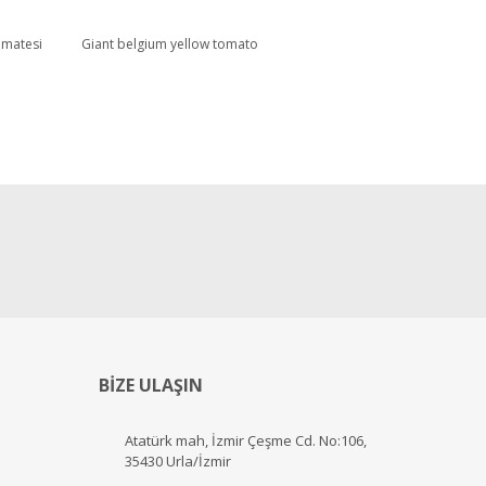
omatesi
Giant belgium yellow tomato
BİZE ULAŞIN
Atatürk mah, İzmir Çeşme Cd. No:106,
35430 Urla/İzmir