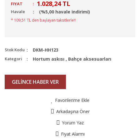
1.028,24 TL
FIYAT
:
Havale
(%5,00 havale indirimi)
* 109,51 TL den başlayan taksitlerle!!
Stok Kodu
DKM-HH123
Kategori
Hortum askısı
,
Bahçe aksesuarları
GELİNCE HABER VER
Favorilerime Ekle
Arkadaşına Öner
Yorum Yaz
Fiyat Alarmı