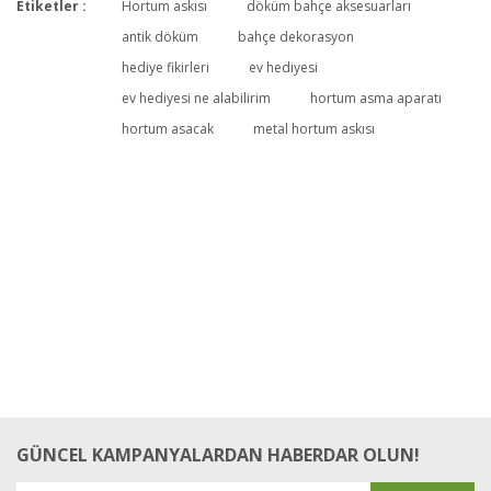
Etiketler :
Hortum askısı
döküm bahçe aksesuarları
Bu ürüne ilk yorumu siz yapın!
antik döküm
bahçe dekorasyon
hediye fikirleri
ev hediyesi
ev hediyesi ne alabilirim
hortum asma aparatı
Yorum Yaz
hortum asacak
metal hortum askısı
GÜNCEL KAMPANYALARDAN HABERDAR OLUN!