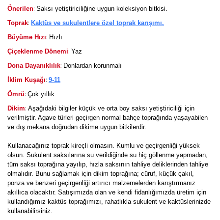
:
Önerilen
Saksı yetiştiriciliğine uygun koleksiyon bitkisi.
:
Toprak
Kaktüs ve sukulentlere özel toprak karışımı.
:
Büyüme Hızı
Hızlı
:
Çiçeklenme Dönemi
Yaz
:
Dona Dayanıklılık
Donlardan korunmalı
:
İklim Kuşağı
9-11
:
Ömrü
Çok yıllık
:
Dikim
Aşağıdaki bilgiler küçük ve orta boy saksı yetiştiriciliği için
verilmiştir. Agave türleri geçirgen normal bahçe toprağında yaşayabilen
ve dış mekana doğrudan dikime uygun bitkilerdir.
Kullanacağınız toprak kireçli olmasın. Kumlu ve geçirgenliği yüksek
olsun. Sukulent saksılarına su verildiğinde su hiç göllenme yapmadan,
tüm saksı toprağına yayılıp, hızla saksının tahliye deliklerinden tahliye
olmalıdır. Bunu sağlamak için dikim toprağına; cüruf, küçük çakıl,
ponza ve benzeri geçirgenliği artırıcı malzemelerden karıştırmanız
akıllıca olacaktır. Satışımızda olan ve kendi fidanlığımızda üretim için
kullandığımız kaktüs toprağımızı, rahatlıkla sukulent ve kaktüslerinizde
kullanabilirsiniz.