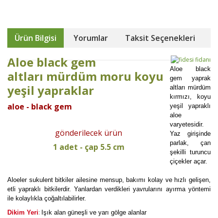
Ürün Bilgisi
Yorumlar
Taksit Seçenekleri
Aloe black gem
Aloe black
altları mürdüm moru koyu
gem yaprak
yeşil yapraklar
altları mürdüm
kırmızı, koyu
aloe - black gem
yeşil yapraklı
aloe
varyetesidir.
gönderilecek ürün
Yaz girişinde
parlak, çan
1 adet - çap 5.5 cm
şekilli turuncu
çiçekler açar.
Aloeler sukulent bitkiler ailesine mensup, bakımı kolay ve hızlı gelişen,
etli yapraklı bitkilerdir. Yanlardan verdikleri yavrularını ayırma yöntemi
ile kolaylıkla çoğaltılabilirler.
:
Dikim Yeri
Işık alan güneşli ve yarı gölge alanlar