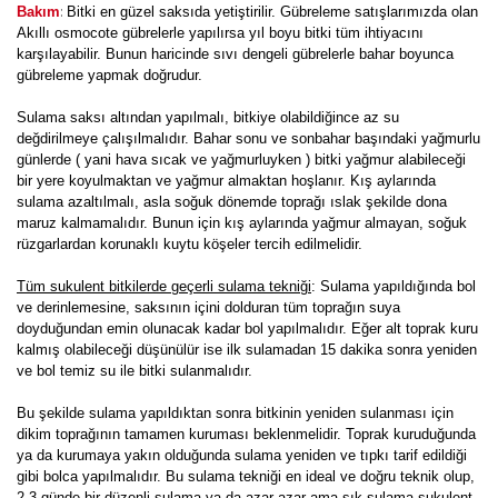
:
Bakım
Bitki en güzel saksıda yetiştirilir. Gübreleme satışlarımızda olan
Akıllı osmocote gübrelerle yapılırsa yıl boyu bitki tüm ihtiyacını
karşılayabilir. Bunun haricinde sıvı dengeli gübrelerle bahar boyunca
gübreleme yapmak doğrudur.
Sulama saksı altından yapılmalı, bitkiye olabildiğince az su
değdirilmeye çalışılmalıdır. Bahar sonu ve sonbahar başındaki yağmurlu
günlerde ( yani hava sıcak ve yağmurluyken ) bitki yağmur alabileceği
bir yere koyulmaktan ve yağmur almaktan hoşlanır. Kış aylarında
sulama azaltılmalı, asla soğuk dönemde toprağı ıslak şekilde dona
maruz kalmamalıdır. Bunun için kış aylarında yağmur almayan, soğuk
rüzgarlardan korunaklı kuytu köşeler tercih edilmelidir.
Tüm sukulent bitkilerde geçerli sulama tekniği
: Sulama yapıldığında bol
ve derinlemesine, saksının içini dolduran tüm toprağın suya
doyduğundan emin olunacak kadar bol yapılmalıdır. Eğer alt toprak kuru
kalmış olabileceği düşünülür ise ilk sulamadan 15 dakika sonra yeniden
ve bol temiz su ile bitki sulanmalıdır.
Bu şekilde sulama yapıldıktan sonra bitkinin yeniden sulanması için
dikim toprağının tamamen kuruması beklenmelidir. Toprak kuruduğunda
ya da kurumaya yakın olduğunda sulama yeniden ve tıpkı tarif edildiği
gibi bolca yapılmalıdır. Bu sulama tekniği en ideal ve doğru teknik olup,
2-3 günde bir düzenli sulama ya da azar azar ama sık sulama sukulent