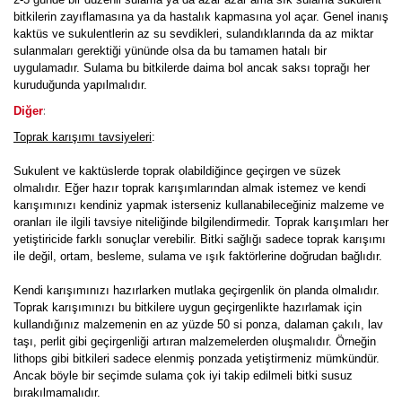
bitkilerin zayıflamasına ya da hastalık kapmasına yol açar. Genel inanış
kaktüs ve sukulentlerin az su sevdikleri, sulandıklarında da az miktar
sulanmaları gerektiği yününde olsa da bu tamamen hatalı bir
uygulamadır. Sulama bu bitkilerde daima bol ancak saksı toprağı her
kuruduğunda yapılmalıdır.
:
Diğer
Toprak karışımı tavsiyeleri
:
Sukulent ve kaktüslerde toprak olabildiğince geçirgen ve süzek
olmalıdır. Eğer hazır toprak karışımlarından almak istemez ve kendi
karışımınızı kendiniz yapmak isterseniz kullanabileceğiniz malzeme ve
oranları ile ilgili tavsiye niteliğinde bilgilendirmedir. Toprak karışımları her
yetiştiricide farklı sonuçlar verebilir. Bitki sağlığı sadece toprak karışımı
ile değil, ortam, besleme, sulama ve ışık faktörlerine doğrudan bağlıdır.
Kendi karışımınızı hazırlarken mutlaka geçirgenlik ön planda olmalıdır.
Toprak karışımınızı bu bitkilere uygun geçirgenlikte hazırlamak için
kullandığınız malzemenin en az yüzde 50 si ponza, dalaman çakılı, lav
taşı, perlit gibi geçirgenliği artıran malzemelerden oluşmalıdır. Örneğin
lithops gibi bitkileri sadece elenmiş ponzada yetiştirmeniz mümkündür.
Ancak böyle bir seçimde sulama çok iyi takip edilmeli bitki susuz
bırakılmamalıdır.