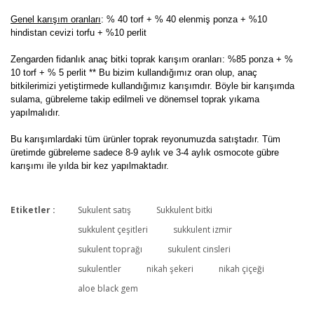
Genel karışım oranları
: % 40 torf + % 40 elenmiş ponza + %10
hindistan cevizi torfu + %10 perlit
Zengarden fidanlık anaç bitki toprak karışım oranları: %85 ponza + %
10 torf + % 5 perlit ** Bu bizim kullandığımız oran olup, anaç
bitkilerimizi yetiştirmede kullandığımız karışımdır. Böyle bir karışımda
sulama, gübreleme takip edilmeli ve dönemsel toprak yıkama
yapılmalıdır.
Bu karışımlardaki tüm ürünler toprak reyonumuzda satıştadır. Tüm
üretimde gübreleme sadece 8-9 aylık ve 3-4 aylık osmocote gübre
karışımı ile yılda bir kez yapılmaktadır.
Etiketler :
Sukulent satış
Sukkulent bitki
Bu ürüne ilk yorumu siz yapın!
sukkulent çeşitleri
sukkulent izmir
sukulent toprağı
sukulent cinsleri
sukulentler
nikah şekeri
nikah çiçeği
Yorum Yaz
aloe black gem