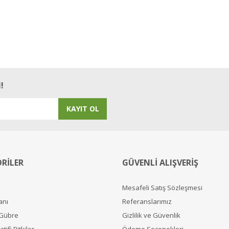
!
KAYIT OL
RİLER
GÜVENLİ ALIŞVERİŞ
Mesafeli Satış Sözleşmesi
anı
Referanslarımız
 Gübre
Gizlilik ve Güvenlik
tifi Bitkiler
Ödeme Seçenekleri