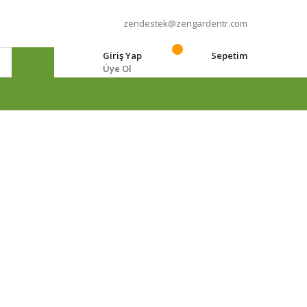
zendestek@zengardentr.com
Giriş Yap
Sepetim
Üye Ol
e