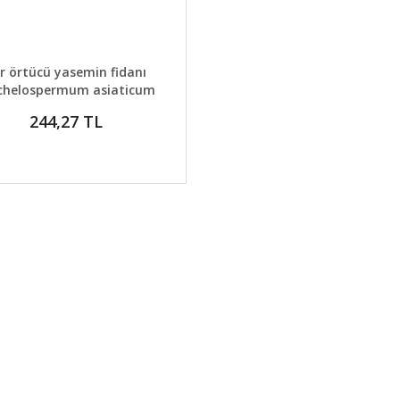
AYLAR
GELİNCE HABER VER
r örtücü yasemin fidanı
chelospermum asiaticum
ogon nishiki
244,27 TL