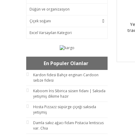
Düğün ve organizasyon
Çiçek soğanı
DET
Ye
tra
Excel Varsayılan Kategori
En Populer Olanlar
Kardon fidesi Bahçe enginarı Cardoon
sebze fidesi
Kaboom İris Sibirica süsen fidanı | Saksıda
yetişmiş dikime hazır
Hosta Pizzazz süpürge çiçeği saksıda
yetişmiş
Damla sakız ağacı fidanı Pistacia lentiscus
var. Chia