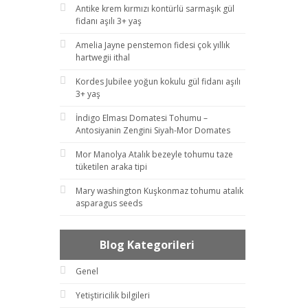
Antike krem kırmızı kontürlü sarmaşık gül
fidanı aşılı 3+ yaş
Amelia Jayne penstemon fidesi çok yıllık
hartwegii ithal
Kordes Jubilee yoğun kokulu gül fidanı aşılı
3+ yaş
İndigo Elması Domatesi Tohumu –
Antosiyanin Zengini Siyah-Mor Domates
Mor Manolya Atalık bezeyle tohumu taze
tüketilen araka tipi
Mary washington Kuşkonmaz tohumu atalık
asparagus seeds
Blog Kategorileri
Genel
Yetiştiricilik bilgileri