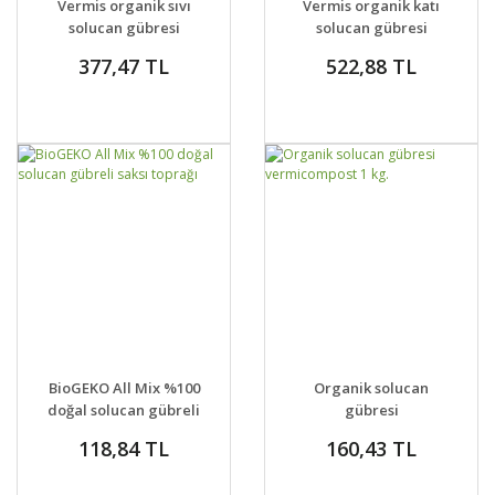
Vermis organik sıvı
Vermis organik katı
solucan gübresi
solucan gübresi
377,47 TL
522,88 TL
GELİNCE HABER
GELİNCE HABER
DETAYLAR
DETAYLAR
BioGEKO All Mix %100
Organik solucan
VER
VER
doğal solucan gübreli
gübresi
saksı toprağı
vermicompost 1 kg.
118,84 TL
160,43 TL