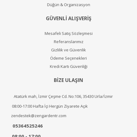
Düğün & Organizasyon
GÜVENLİ ALIŞVERİŞ
Mesafeli Satış Sözleşmesi
Referanslarımız
Gizlilik ve Güvenlik
Ödeme Seçenekleri
Kredi Kartı Güvenliği
BİZE ULAŞIN
Atatürk mah, İzmir Çeşme Cd. No:106, 35430 Urla/İzmir
08:00-17:00 Hafta İçi Hergün Ziyarete Açık
zendestek@zengardentr.com
05364525246
08:00 - 17:00