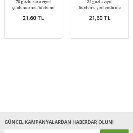
70 gözlü kare viyol
24 gözlü viyol
VER
VER
çimlendirme fideleme
fideleme çimlendirme
kare üretim viyolü
21,60 TL
21,60 TL
GÜNCEL KAMPANYALARDAN HABERDAR OLUN!