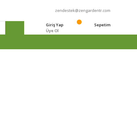
zendestek@zengardentr.com
Giriş Yap
Sepetim
Üye Ol
e