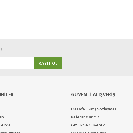
!
KAYIT OL
RİLER
GÜVENLİ ALIŞVERİŞ
Mesafeli Satış Sözleşmesi
anı
Referanslarımız
 Gübre
Gizlilik ve Güvenlik
tifi Bitkiler
Ödeme Seçenekleri