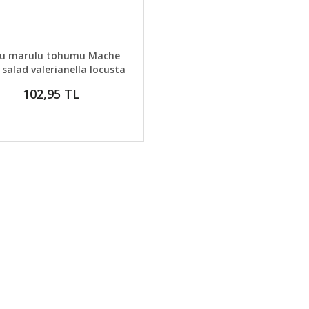
AYLAR
SEPETE EKLE
u marulu tohumu Mache
 salad valerianella locusta
102,95 TL