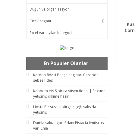
Düğün ve organizasyon
Çiçek soğanı
DET
Kuz
Corn
Excel Varsayılan Kategori
En Populer Olanlar
Kardon fidesi Bahçe enginarı Cardoon
sebze fidesi
Kaboom İris Sibirica süsen fidanı | Saksıda
yetişmiş dikime hazır
Hosta Pizzazz süpürge çiçeği saksıda
yetişmiş
Damla sakız ağacı fidanı Pistacia lentiscus
var. Chia