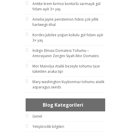
Antike krem kırmızı kontürlü sarmaşık gül
fidanı aşılı 3+ yaş
Amelia Jayne penstemon fidesi çok yıllık
hartwegii ithal
Kordes Jubilee yoğun kokulu gül fidanı aşılı
3+ yaş
İndigo Elması Domatesi Tohumu –
Antosiyanin Zengini Siyah-Mor Domates
Mor Manolya Atalık bezeyle tohumu taze
tüketilen araka tipi
Mary washington Kuşkonmaz tohumu atalık
asparagus seeds
Blog Kategorileri
Genel
Yetiştiricilik bilgileri