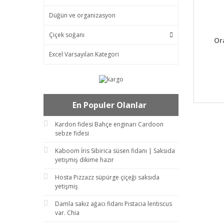
Düğün ve organizasyon
Çiçek soğanı
DET
Or
Excel Varsayılan Kategori
En Populer Olanlar
Kardon fidesi Bahçe enginarı Cardoon
sebze fidesi
Kaboom İris Sibirica süsen fidanı | Saksıda
yetişmiş dikime hazır
Hosta Pizzazz süpürge çiçeği saksıda
yetişmiş
Damla sakız ağacı fidanı Pistacia lentiscus
var. Chia