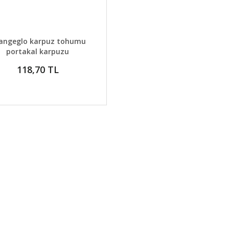
AYLAR
GELİNCE HABER VER
angeglo karpuz tohumu
portakal karpuzu
118,70 TL