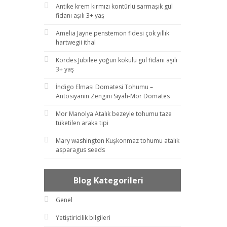
Antike krem kırmızı kontürlü sarmaşık gül
fidanı aşılı 3+ yaş
Amelia Jayne penstemon fidesi çok yıllık
hartwegii ithal
Kordes Jubilee yoğun kokulu gül fidanı aşılı
3+ yaş
İndigo Elması Domatesi Tohumu –
Antosiyanin Zengini Siyah-Mor Domates
Mor Manolya Atalık bezeyle tohumu taze
tüketilen araka tipi
Mary washington Kuşkonmaz tohumu atalık
asparagus seeds
Blog Kategorileri
Genel
Yetiştiricilik bilgileri