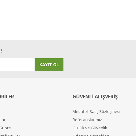
!
KAYIT OL
RİLER
GÜVENLİ ALIŞVERİŞ
Mesafeli Satış Sözleşmesi
anı
Referanslarımız
 Gübre
Gizlilik ve Güvenlik
tifi Bitkiler
Ödeme Seçenekleri