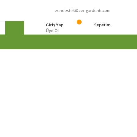
zendestek@zengardentr.com
Giriş Yap
Sepetim
Üye Ol
e