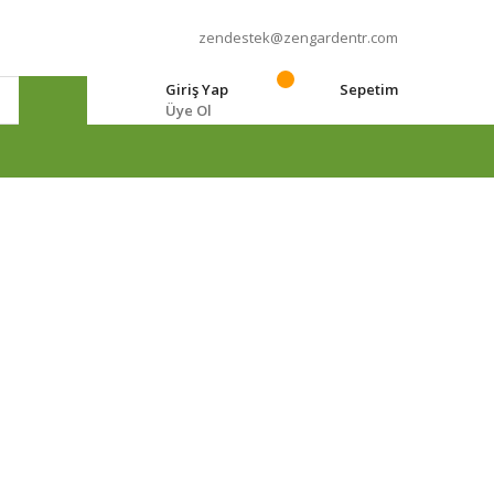
zendestek@zengardentr.com
Giriş Yap
Sepetim
Üye Ol
e