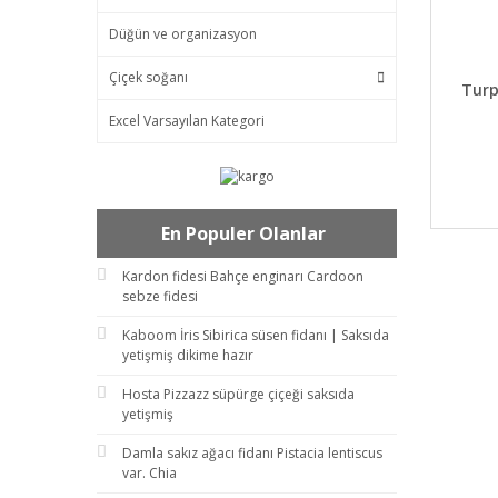
Düğün ve organizasyon
Çiçek soğanı
DET
Turp
Excel Varsayılan Kategori
En Populer Olanlar
Kardon fidesi Bahçe enginarı Cardoon
sebze fidesi
Kaboom İris Sibirica süsen fidanı | Saksıda
yetişmiş dikime hazır
Hosta Pizzazz süpürge çiçeği saksıda
yetişmiş
Damla sakız ağacı fidanı Pistacia lentiscus
var. Chia