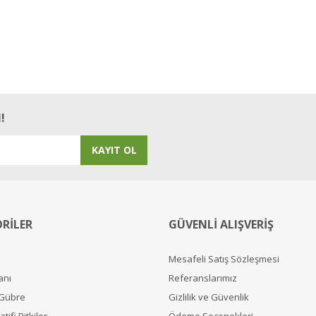
!
KAYIT OL
RİLER
GÜVENLİ ALIŞVERİŞ
Mesafeli Satış Sözleşmesi
anı
Referanslarımız
 Gübre
Gizlilik ve Güvenlik
tifi Bitkiler
Ödeme Seçenekleri