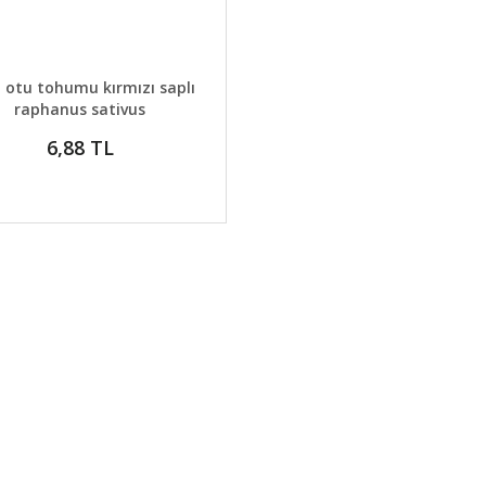
AYLAR
GELİNCE HABER VER
 otu tohumu kırmızı saplı
raphanus sativus
6,88 TL