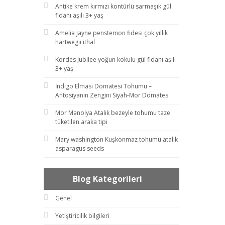
Antike krem kırmızı kontürlü sarmaşık gül
fidanı aşılı 3+ yaş
Amelia Jayne penstemon fidesi çok yıllık
hartwegii ithal
Kordes Jubilee yoğun kokulu gül fidanı aşılı
3+ yaş
İndigo Elması Domatesi Tohumu –
Antosiyanin Zengini Siyah-Mor Domates
Mor Manolya Atalık bezeyle tohumu taze
tüketilen araka tipi
Mary washington Kuşkonmaz tohumu atalık
asparagus seeds
Blog Kategorileri
Genel
Yetiştiricilik bilgileri