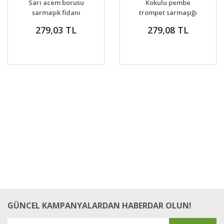
Sarı acem borusu
Kokulu pembe
VER
VER
sarmaşık fidanı
trompet sarmaşığı
campsis radicans
podranearicasoliana
279,03 TL
279,08 TL
flava
GÜNCEL KAMPANYALARDAN HABERDAR OLUN!