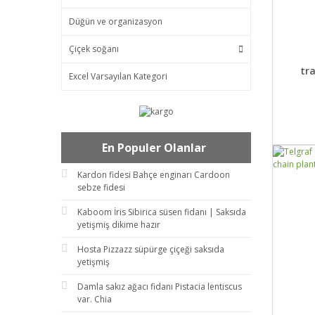
Düğün ve organizasyon
Çiçek soğanı
DET
tr
Excel Varsayılan Kategori
En Populer Olanlar
Kardon fidesi Bahçe enginarı Cardoon
sebze fidesi
Kaboom İris Sibirica süsen fidanı | Saksıda
yetişmiş dikime hazır
Hosta Pizzazz süpürge çiçeği saksıda
yetişmiş
Damla sakız ağacı fidanı Pistacia lentiscus
var. Chia