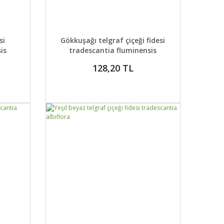
 EKLE
DETAYLAR
GELİNCE HABER VER
si
Gökkuşağı telgraf çiçeği fidesi
is
tradescantia fluminensis
128,20 TL