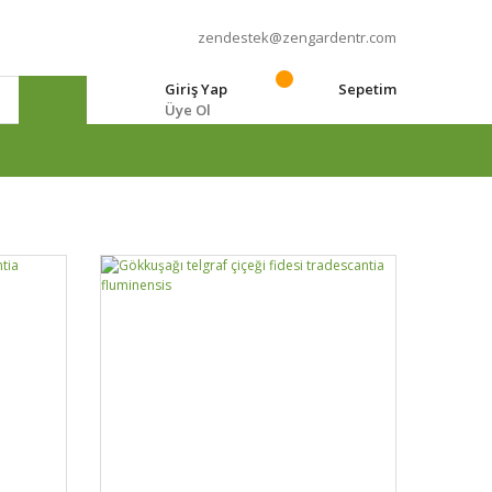
zendestek@zengardentr.com
Giriş Yap
Sepetim
Üye Ol
e