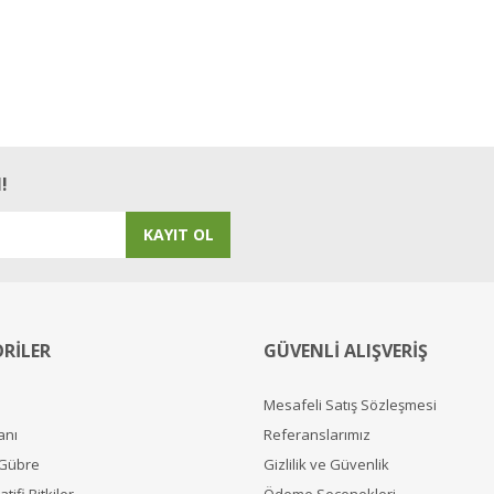
!
KAYIT OL
RİLER
GÜVENLİ ALIŞVERİŞ
Mesafeli Satış Sözleşmesi
anı
Referanslarımız
 Gübre
Gizlilik ve Güvenlik
tifi Bitkiler
Ödeme Seçenekleri