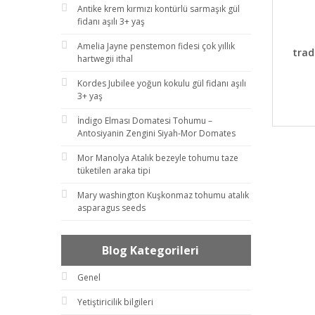
Antike krem kırmızı kontürlü sarmaşık gül
fidanı aşılı 3+ yaş
DET
Amelia Jayne penstemon fidesi çok yıllık
trad
hartwegii ithal
Kordes Jubilee yoğun kokulu gül fidanı aşılı
3+ yaş
İndigo Elması Domatesi Tohumu –
Antosiyanin Zengini Siyah-Mor Domates
Mor Manolya Atalık bezeyle tohumu taze
tüketilen araka tipi
Mary washington Kuşkonmaz tohumu atalık
asparagus seeds
Blog Kategorileri
Genel
Yetiştiricilik bilgileri