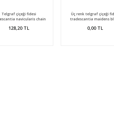
AYLAR
DETAYLAR
GELİNCE HABER VER
GELİNCE H
Telgraf çiçeği fidesi
Üç renk telgraf çiçeği fi
escantia navicularis chain
tradescantia maidens b
plant
wondering jew
128,20 TL
0,00 TL