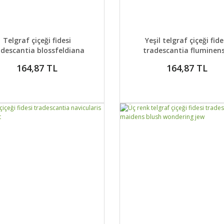
AYLAR
SEPETE EKLE
DETAYLAR
SEPETE
Telgraf çiçeği fidesi
Yeşil telgraf çiçeği fide
adescantia blossfeldiana
tradescantia fluminens
wondering jew
164,87 TL
164,87 TL