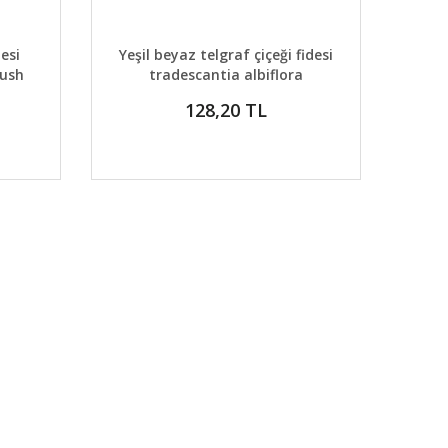
DETAYLAR
ABER VER
GELİNCE HABER VER
desi
Yeşil beyaz telgraf çiçeği fidesi
lush
tradescantia albiflora
128,20 TL