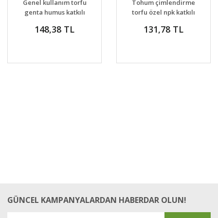
Genel kullanım torfu
Tohum çimlendirme
VER
genta humus katkılı
torfu özel npk katkılı
bitki toprağı
profesyonel
148,38 TL
131,78 TL
çimlendirme toprağı
GÜNCEL KAMPANYALARDAN HABERDAR OLUN!