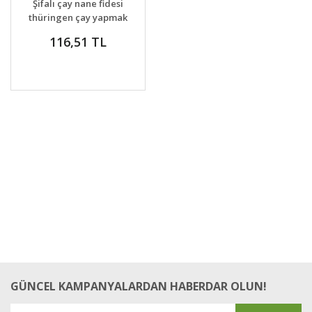
Şifalı çay nane fidesi
thüringen çay yapmak
için özel nane
116,51 TL
multimentha
GÜNCEL KAMPANYALARDAN HABERDAR OLUN!