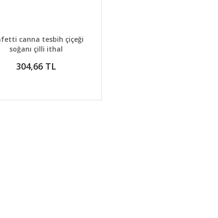
AYLAR
GELİNCE HABER VER
fetti canna tesbih çiçeği
soğanı çilli ithal
304,66 TL