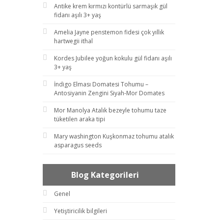
Antike krem kırmızı kontürlü sarmaşık gül
fidanı aşılı 3+ yaş
Amelia Jayne penstemon fidesi çok yıllık
hartwegii ithal
Kordes Jubilee yoğun kokulu gül fidanı aşılı
3+ yaş
İndigo Elması Domatesi Tohumu –
Antosiyanin Zengini Siyah-Mor Domates
Mor Manolya Atalık bezeyle tohumu taze
tüketilen araka tipi
Mary washington Kuşkonmaz tohumu atalık
asparagus seeds
Blog Kategorileri
Genel
Yetiştiricilik bilgileri