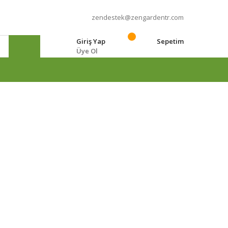
zendestek@zengardentr.com
Giriş Yap
Sepetim
Üye Ol
e