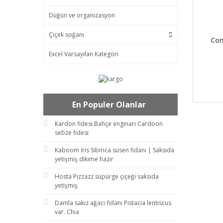
Düğün ve organizasyon
Çiçek soğanı
DET
Con
Excel Varsayılan Kategori
En Populer Olanlar
Kardon fidesi Bahçe enginarı Cardoon
sebze fidesi
Kaboom İris Sibirica süsen fidanı | Saksıda
yetişmiş dikime hazır
Hosta Pizzazz süpürge çiçeği saksıda
yetişmiş
Damla sakız ağacı fidanı Pistacia lentiscus
var. Chia