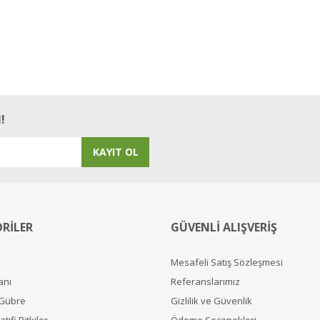
!
KAYIT OL
RİLER
GÜVENLİ ALIŞVERİŞ
Mesafeli Satış Sözleşmesi
anı
Referanslarımız
 Gübre
Gizlilik ve Güvenlik
tifi Bitkiler
Ödeme Seçenekleri