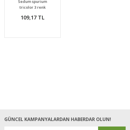
Sedum spurium
VER
tricolor 3 renk
yapraklı pembe
109,17 TL
çiçekli
GÜNCEL KAMPANYALARDAN HABERDAR OLUN!