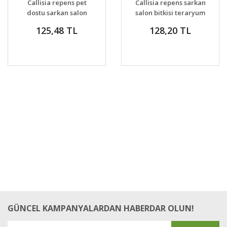
Callisia repens pet
Callisia repens sarkan
VER
VER
dostu sarkan salon
salon bitkisi teraryum
bitkisi
125,48 TL
128,20 TL
GÜNCEL KAMPANYALARDAN HABERDAR OLUN!