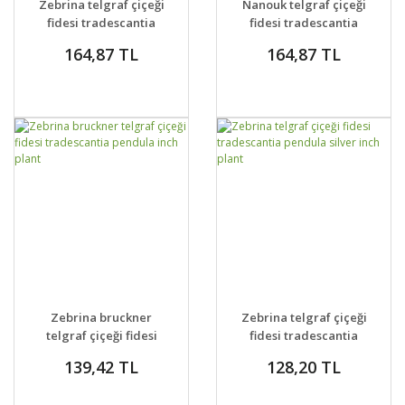
Zebrina telgraf çiçeği
Nanouk telgraf çiçeği
VER
fidesi tradescantia
fidesi tradescantia
pendula zebrina
pendula
164,87 TL
164,87 TL
burgundy
GELİNCE HABER
GELİNCE HABER
DETAYLAR
DETAYLAR
Zebrina bruckner
Zebrina telgraf çiçeği
VER
VER
telgraf çiçeği fidesi
fidesi tradescantia
tradescantia pendula
pendula silver inch
139,42 TL
128,20 TL
inch plant
plant