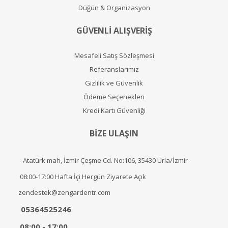
Düğün & Organizasyon
GÜVENLİ ALIŞVERİŞ
Mesafeli Satış Sözleşmesi
Referanslarımız
Gizlilik ve Güvenlik
Ödeme Seçenekleri
Kredi Kartı Güvenliği
BİZE ULAŞIN
Atatürk mah, İzmir Çeşme Cd. No:106, 35430 Urla/İzmir
08:00-17:00 Hafta İçi Hergün Ziyarete Açık
zendestek@zengardentr.com
05364525246
08:00 - 17:00