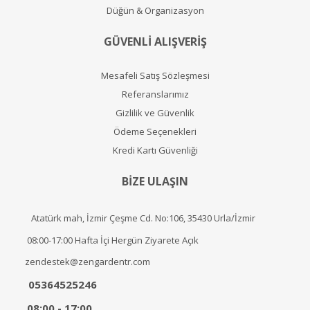
Düğün & Organizasyon
GÜVENLİ ALIŞVERİŞ
Mesafeli Satış Sözleşmesi
Referanslarımız
Gizlilik ve Güvenlik
Ödeme Seçenekleri
Kredi Kartı Güvenliği
BİZE ULAŞIN
Atatürk mah, İzmir Çeşme Cd. No:106, 35430 Urla/İzmir
08:00-17:00 Hafta İçi Hergün Ziyarete Açık
zendestek@zengardentr.com
05364525246
08:00 - 17:00