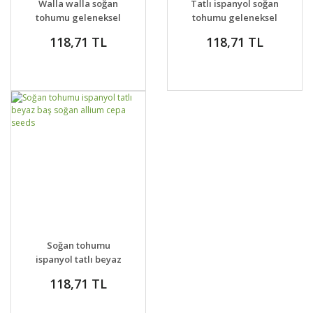
Walla walla soğan
Tatlı ispanyol soğan
tohumu geleneksel
tohumu geleneksel
onion sweet spanish
118,71 TL
118,71 TL
yellow
DETAYLAR
SEPETE EKLE
Soğan tohumu
ispanyol tatlı beyaz
baş soğan allium cepa
118,71 TL
seeds