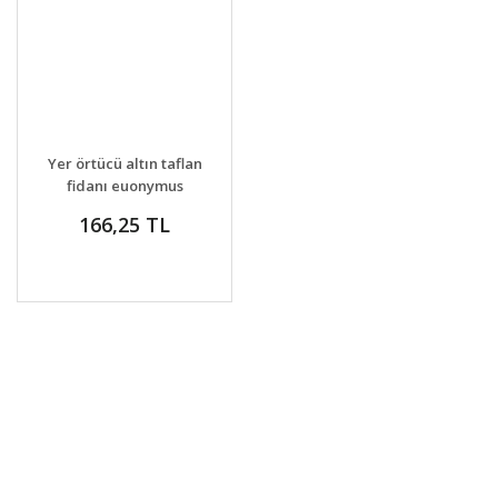
GELİNCE HABER
DETAYLAR
Yer örtücü altın taflan
VER
fidanı euonymus
fortunei emerald n
166,25 TL
gold