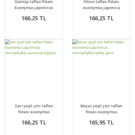
Gümüşi taflan fidanı
Altuni taflan fidanı
VER
VER
Euonymus japonicus
euonymus japonica
Silver King
aureus
166,25 TL
166,25 TL
GELİNCE HABER
GELİNCE HABER
DETAYLAR
DETAYLAR
Sarı yeşil çıtır taflan
Beyaz yeşil çıtır taflan
VER
VER
fidanı euonymus
fidanı euonymus
japonicus
japonicus
166,25 TL
165,95 TL
microphyllus
microphyllus white
aureovariegatus
spire