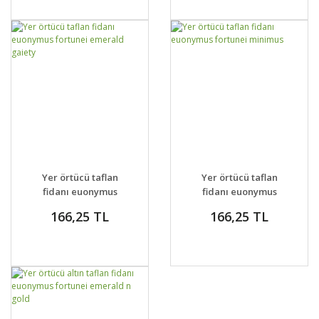
GELİNCE HABER
GELİNCE HABER
DETAYLAR
DETAYLAR
Yer örtücü taflan
Yer örtücü taflan
VER
VER
fidanı euonymus
fidanı euonymus
fortunei emerald
fortunei minimus
166,25 TL
166,25 TL
gaiety