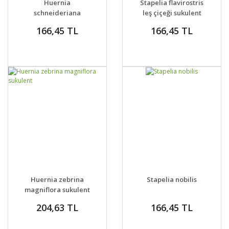
Huernia
Stapelia flavirostris
VER
VER
schneideriana
leş çiçeği sukulent
sukulent bitki
166,45 TL
166,45 TL
GELİNCE HABER
GELİNCE HABER
DETAYLAR
DETAYLAR
Huernia zebrina
Stapelia nobilis
VER
VER
magniflora sukulent
204,63 TL
166,45 TL