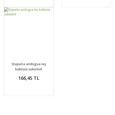
GELİNCE HABER
DETAYLAR
Stapelia ambigua leş
VER
kaktüsü sukulent
166,45 TL