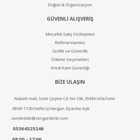
Düğün & Organizasyon
GÜVENLİ ALIŞVERİŞ
Mesafeli Satış Sözleşmesi
Referanslarımız
Gizlilik ve Güvenlik
Ödeme Seçenekleri
Kredi Kartı Güvenliği
BİZE ULAŞIN
Atatürk mah, İzmir Çeşme Cd. No:106, 35430 Urla/İzmir
08:00-17:00 Hafta İçi Hergün Ziyarete Açık
zendestek@zengardentr.com
05364525246
08:00 - 17:00