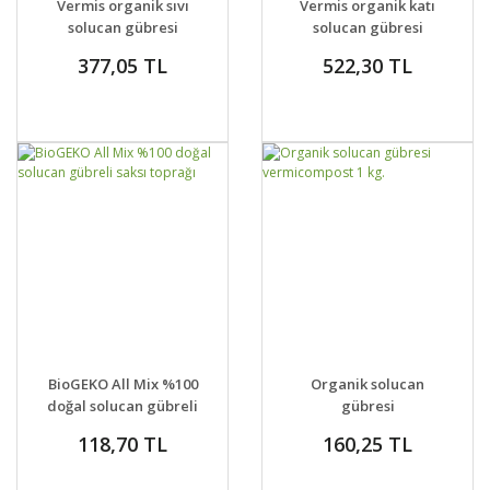
Vermis organik sıvı
Vermis organik katı
solucan gübresi
solucan gübresi
377,05 TL
522,30 TL
GELİNCE HABER
GELİNCE HABER
DETAYLAR
DETAYLAR
BioGEKO All Mix %100
Organik solucan
VER
VER
doğal solucan gübreli
gübresi
saksı toprağı
vermicompost 1 kg.
118,70 TL
160,25 TL