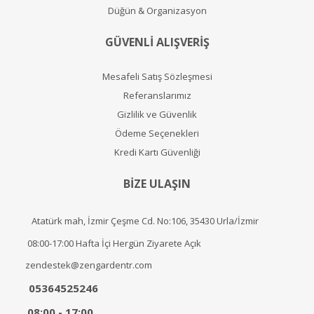
Düğün & Organizasyon
GÜVENLİ ALIŞVERİŞ
Mesafeli Satış Sözleşmesi
Referanslarımız
Gizlilik ve Güvenlik
Ödeme Seçenekleri
Kredi Kartı Güvenliği
BİZE ULAŞIN
Atatürk mah, İzmir Çeşme Cd. No:106, 35430 Urla/İzmir
08:00-17:00 Hafta İçi Hergün Ziyarete Açık
zendestek@zengardentr.com
05364525246
08:00 - 17:00