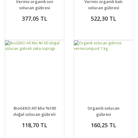
Vermis organik sıvı
Vermis organik katı
solucan gübresi
solucan gübresi
377,05 TL
522,30 TL
GELİNCE HABER
GELİNCE HABER
DETAYLAR
DETAYLAR
BioGEKO All Mix %100
Organik solucan
VER
VER
doğal solucan gübreli
gübresi
saksı toprağı
vermicompost 1 kg.
118,70 TL
160,25 TL