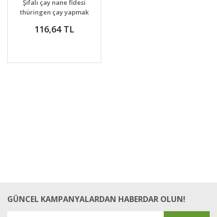
Şifalı çay nane fidesi
thüringen çay yapmak
için özel nane
116,64 TL
multimentha
GÜNCEL KAMPANYALARDAN HABERDAR OLUN!