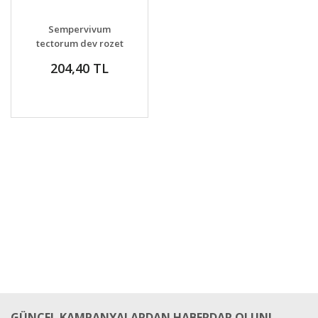
GELİNCE HABER
DETAYLAR
Sempervivum
VER
tectorum dev rozet
yapan
204,40 TL
GÜNCEL KAMPANYALARDAN HABERDAR OLUN!