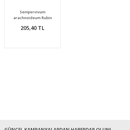
GELİNCE HABER
DETAYLAR
Sempervivum
VER
arachnoideum Rubin
205,40 TL
GÜNCEL KAMPANYALARDAN HABERDAR OLUN!