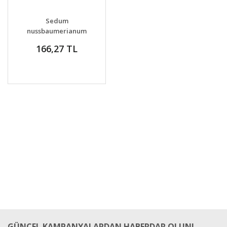
GELİNCE HABER
DETAYLAR
Sedum
VER
nussbaumerianum
copper stonecrop
166,27 TL
damkoruğu
GÜNCEL KAMPANYALARDAN HABERDAR OLUN!