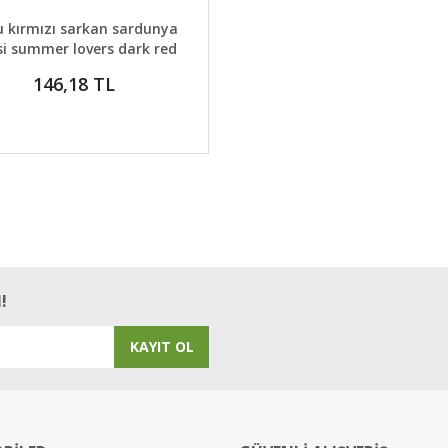
AYLAR
GELİNCE HABER VER
 kırmızı sarkan sardunya
si summer lovers dark red
146,18 TL
!
KAYIT OL