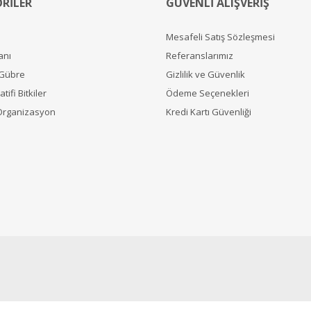
RİLER
GÜVENLİ ALIŞVERİŞ
Mesafeli Satış Sözleşmesi
anı
Referanslarımız
 Gübre
Gizlilik ve Güvenlik
tifi Bitkiler
Ödeme Seçenekleri
Organizasyon
Kredi Kartı Güvenliği