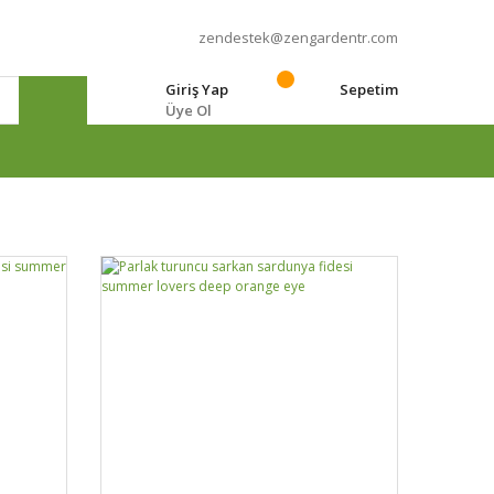
zendestek@zengardentr.com
Giriş Yap
Sepetim
Üye Ol
e