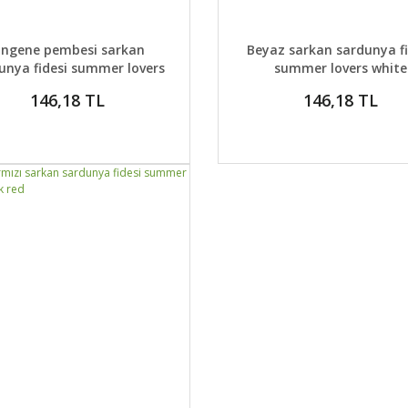
AYLAR
DETAYLAR
GELİNCE HABER VER
GELİNCE H
ingene pembesi sarkan
Beyaz sarkan sardunya fi
unya fidesi summer lovers
summer lovers white
lavender rose
146,18 TL
146,18 TL