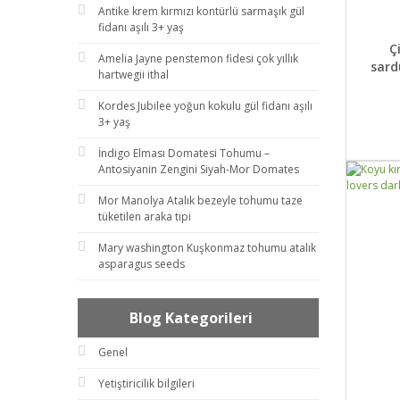
Antike krem kırmızı kontürlü sarmaşık gül
fidanı aşılı 3+ yaş
DET
Ç
Amelia Jayne penstemon fidesi çok yıllık
sard
hartwegii ithal
Kordes Jubilee yoğun kokulu gül fidanı aşılı
3+ yaş
İndigo Elması Domatesi Tohumu –
Antosiyanin Zengini Siyah-Mor Domates
Mor Manolya Atalık bezeyle tohumu taze
tüketilen araka tipi
Mary washington Kuşkonmaz tohumu atalık
asparagus seeds
Blog Kategorileri
Genel
Yetiştiricilik bilgileri