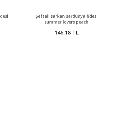
DETAYLAR
ABER VER
GELİNCE HABER VER
desi
Şeftali sarkan sardunya fidesi
summer lovers peach
146,18 TL