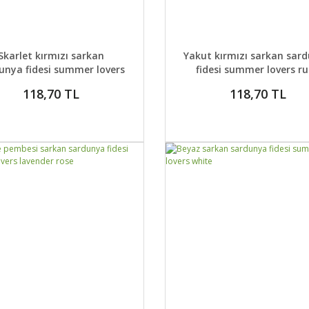
AYLAR
DETAYLAR
GELİNCE HABER VER
GELİNCE H
Skarlet kırmızı sarkan
Yakut kırmızı sarkan sar
unya fidesi summer lovers
fidesi summer lovers r
scarlet
118,70 TL
118,70 TL