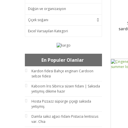
Düğün ve organizasyon
Çiçek soğanı
DET
sard
Excel Varsayılan Kategori
En Populer Olanlar
Kardon fidesi Bahçe enginarı Cardoon
sebze fidesi
Kaboom İris Sibirica süsen fidanı | Saksıda
yetişmiş dikime hazır
Hosta Pizzazz süpürge çiçeği saksıda
yetişmiş
Damla sakız ağacı fidanı Pistacia lentiscus
var. Chia