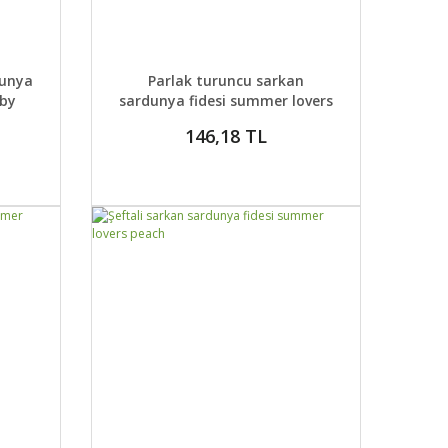
DETAYLAR
ABER VER
GELİNCE HABER VER
dunya
Parlak turuncu sarkan
uby
sardunya fidesi summer lovers
deep orange eye
146,18 TL