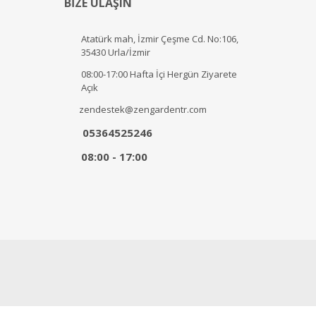
BİZE ULAŞIN
Atatürk mah, İzmir Çeşme Cd. No:106,
35430 Urla/İzmir
08:00-17:00 Hafta İçi Hergün Ziyarete
Açık
zendestek@zengardentr.com
05364525246
08:00 - 17:00