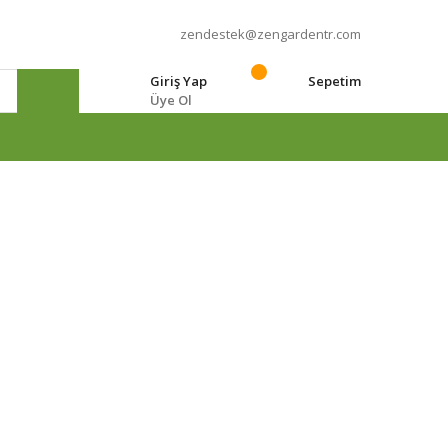
zendestek@zengardentr.com
Giriş Yap
Sepetim
Üye Ol
e