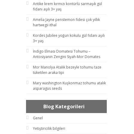
Antike krem kırmızı kontürlü sarmaşık gül
fidanı aşılı 3+ yaş
Amelia Jayne penstemon fidesi çok yıllık
hartwegii ithal
Kordes Jubilee yoğun kokulu gül fidanı aşılı
3+ yaş
İndigo Elması Domatesi Tohumu –
Antosiyanin Zengini Siyah-Mor Domates
Mor Manolya Atalık bezeyle tohumu taze
tüketilen araka tipi
Mary washington Kuşkonmaz tohumu atalık
asparagus seeds
Blog Kategorileri
Genel
Yetiştiricilik bilgileri