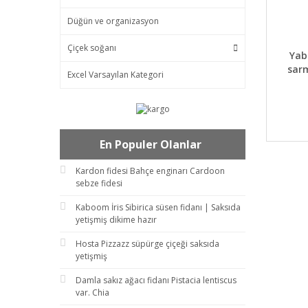
Düğün ve organizasyon
Çiçek soğanı
DET
Yab
sarm
Excel Varsayılan Kategori
En Populer Olanlar
Kardon fidesi Bahçe enginarı Cardoon
sebze fidesi
Kaboom İris Sibirica süsen fidanı | Saksıda
yetişmiş dikime hazır
Hosta Pizzazz süpürge çiçeği saksıda
yetişmiş
Damla sakız ağacı fidanı Pistacia lentiscus
var. Chia