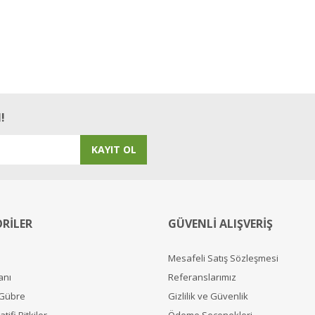
!
KAYIT OL
RİLER
GÜVENLİ ALIŞVERİŞ
Mesafeli Satış Sözleşmesi
anı
Referanslarımız
 Gübre
Gizlilik ve Güvenlik
tifi Bitkiler
Ödeme Seçenekleri