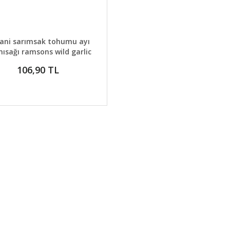
AYLAR
GELİNCE HABER VER
ani sarımsak tohumu ayı
ısağı ramsons wild garlic
106,90 TL