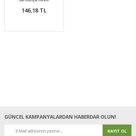
summer lovers rose
146,18 TL
splash
GÜNCEL KAMPANYALARDAN HABERDAR OLUN!
KAYIT OL