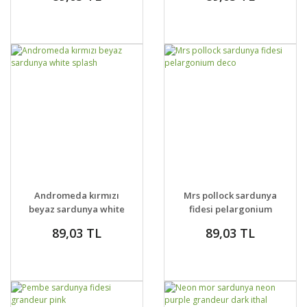
GELİNCE HABER
GELİNCE HABER
DETAYLAR
DETAYLAR
Andromeda kırmızı
Mrs pollock sardunya
VER
VER
beyaz sardunya white
fidesi pelargonium
splash
deco
89,03 TL
89,03 TL