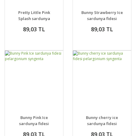
GELİNCE HABER
GELİNCE HABER
DETAYLAR
DETAYLAR
Pretty Little Pink
Bunny Strawberry Ice
VER
VER
Splash sardunya
sardunya fidesi
fidesi pelargonium
pelargonium
89,03 TL
89,03 TL
syngenta
syngenta
GELİNCE HABER
GELİNCE HABER
DETAYLAR
DETAYLAR
Bunny Pink Ice
Bunny cherry ice
VER
VER
sardunya fidesi
sardunya fidesi
pelargonium
pelargonium
89,03 TL
89,03 TL
syngenta
syngenta