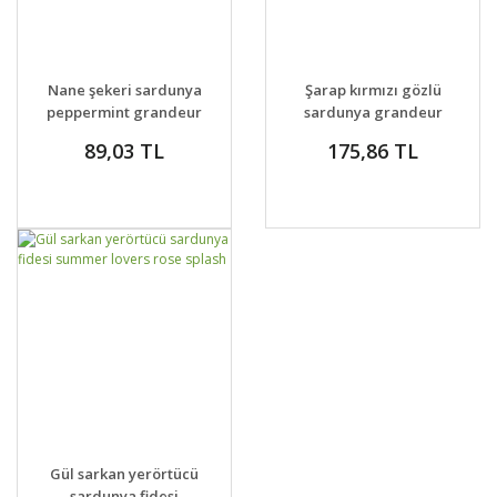
GELİNCE HABER
GELİNCE HABER
DETAYLAR
DETAYLAR
Nane şekeri sardunya
Şarap kırmızı gözlü
VER
VER
peppermint grandeur
sardunya grandeur
ithal
classic wine red
89,03 TL
175,86 TL
GELİNCE HABER
DETAYLAR
Gül sarkan yerörtücü
VER
sardunya fidesi