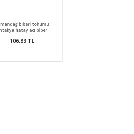
AYLAR
GELİNCE HABER VER
amandağ biberi tohumu
ntakya hatay acı biber
106,83 TL