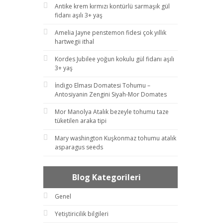
Antike krem kırmızı kontürlü sarmaşık gül
fidanı aşılı 3+ yaş
Amelia Jayne penstemon fidesi çok yıllık
hartwegii ithal
Kordes Jubilee yoğun kokulu gül fidanı aşılı
3+ yaş
İndigo Elması Domatesi Tohumu –
Antosiyanin Zengini Siyah-Mor Domates
Mor Manolya Atalık bezeyle tohumu taze
tüketilen araka tipi
Mary washington Kuşkonmaz tohumu atalık
asparagus seeds
Blog Kategorileri
Genel
Yetiştiricilik bilgileri