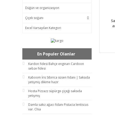
Düğün ve organizasyon
Çiçek soğanı
DET
S
a
Excel Varsayılan Kategori
En Populer Olanlar
Kardon fidesi Bahçe enginarı Cardoon
sebze fidesi
Kaboom İris Sibirica süsen fidanı | Saksıda
yetişmiş dikime hazır
Hosta Pizzazz süpürge çiçeği saksıda
yetişmiş
Damla sakız ağacı fidanı Pistacia lentiscus
var. Chia