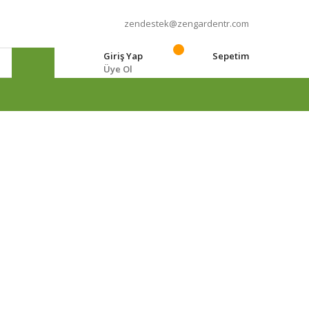
zendestek@zengardentr.com
Giriş Yap
Sepetim
Üye Ol
e