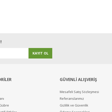
!
KAYIT OL
RİLER
GÜVENLİ ALIŞVERİŞ
Mesafeli Satış Sözleşmesi
anı
Referanslarımız
 Gübre
Gizlilik ve Güvenlik
tifi Bitkiler
Ödeme Seçenekleri