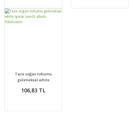
GELİNCE HABER
DETAYLAR
Taze soğan tohumu
VER
geleneksel white
spear seeds allium
106,83 TL
fistulosum