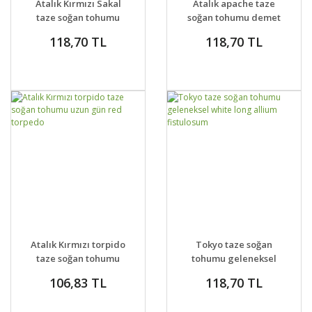
Atalık Kırmızı Sakal
Atalık apache taze
taze soğan tohumu
soğan tohumu demet
red beard bunching
scallion
118,70 TL
118,70 TL
onion
DETAYLAR
SEPETE EKLE
DETAYLAR
SEPETE EKLE
Atalık Kırmızı torpido
Tokyo taze soğan
taze soğan tohumu
tohumu geleneksel
uzun gün red torpedo
white long allium
106,83 TL
118,70 TL
fistulosum