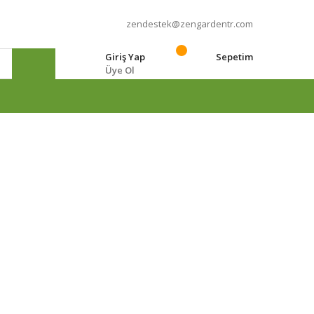
zendestek@zengardentr.com
Giriş Yap
Sepetim
Üye Ol
e