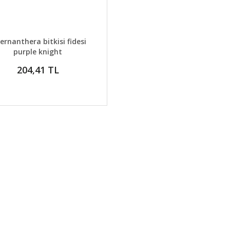
AYLAR
GELİNCE HABER VER
ternanthera bitkisi fidesi
purple knight
204,41 TL