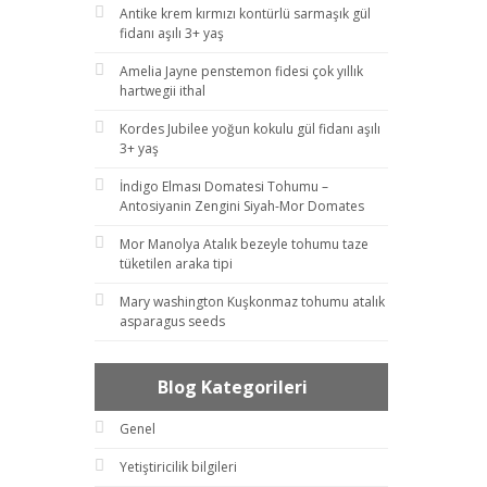
Antike krem kırmızı kontürlü sarmaşık gül
fidanı aşılı 3+ yaş
Amelia Jayne penstemon fidesi çok yıllık
hartwegii ithal
Kordes Jubilee yoğun kokulu gül fidanı aşılı
3+ yaş
İndigo Elması Domatesi Tohumu –
Antosiyanin Zengini Siyah-Mor Domates
Mor Manolya Atalık bezeyle tohumu taze
tüketilen araka tipi
Mary washington Kuşkonmaz tohumu atalık
asparagus seeds
Blog Kategorileri
Genel
Yetiştiricilik bilgileri