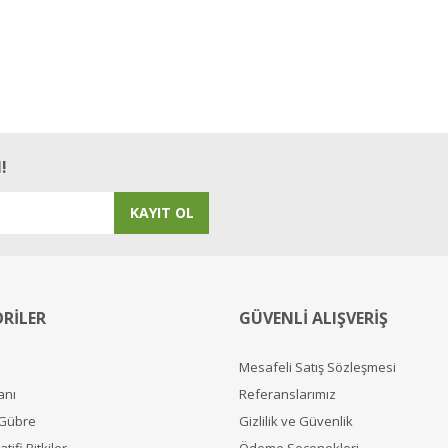
!
KAYIT OL
RİLER
GÜVENLİ ALIŞVERİŞ
Mesafeli Satış Sözleşmesi
anı
Referanslarımız
 Gübre
Gizlilik ve Güvenlik
tifi Bitkiler
Ödeme Seçenekleri