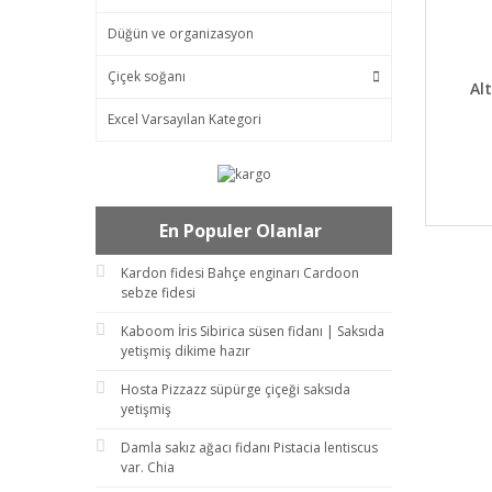
Düğün ve organizasyon
Çiçek soğanı
DET
Al
Excel Varsayılan Kategori
En Populer Olanlar
Kardon fidesi Bahçe enginarı Cardoon
sebze fidesi
Kaboom İris Sibirica süsen fidanı | Saksıda
yetişmiş dikime hazır
Hosta Pizzazz süpürge çiçeği saksıda
yetişmiş
Damla sakız ağacı fidanı Pistacia lentiscus
var. Chia