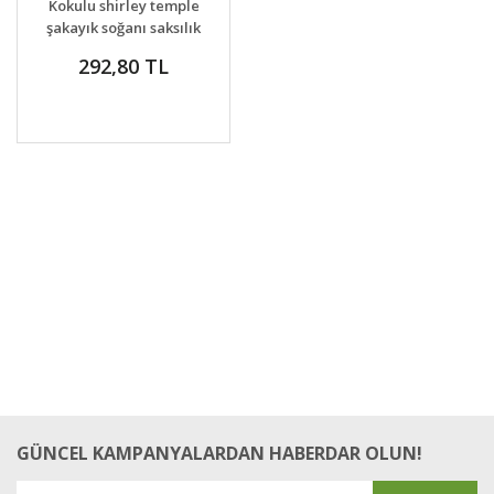
Kokulu shirley temple
VER
şakayık soğanı saksılık
paeonia lactiflora
292,80 TL
peony
GÜNCEL KAMPANYALARDAN HABERDAR OLUN!