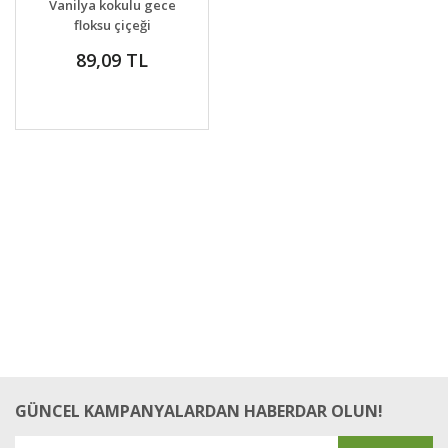
Vanilya kokulu gece
VER
floksu çiçeği
zaluzianskya capensis
89,09 TL
midnight candy
GÜNCEL KAMPANYALARDAN HABERDAR OLUN!