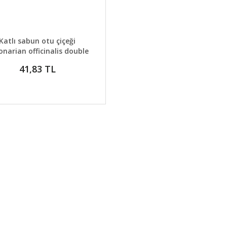
AYLAR
GELİNCE HABER VER
Katlı sabun otu çiçeği
onarian officinalis double
41,83 TL