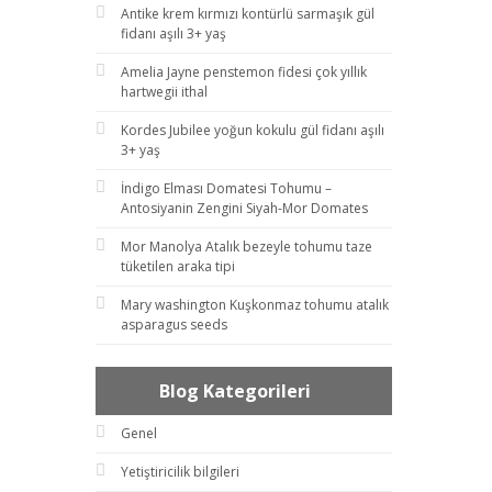
Antike krem kırmızı kontürlü sarmaşık gül
fidanı aşılı 3+ yaş
Amelia Jayne penstemon fidesi çok yıllık
hartwegii ithal
Kordes Jubilee yoğun kokulu gül fidanı aşılı
3+ yaş
İndigo Elması Domatesi Tohumu –
Antosiyanin Zengini Siyah-Mor Domates
Mor Manolya Atalık bezeyle tohumu taze
tüketilen araka tipi
Mary washington Kuşkonmaz tohumu atalık
asparagus seeds
Blog Kategorileri
Genel
Yetiştiricilik bilgileri