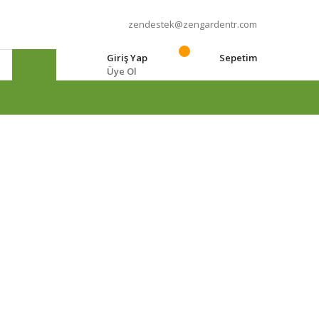
zendestek@zengardentr.com
Giriş Yap
Sepetim
Üye Ol
e