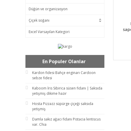
Düğün ve organizasyon
Çiçek soğanı
DET
sap
Excel Varsayılan Kategori
En Populer Olanlar
Kardon fidesi Bahçe enginarı Cardoon
sebze fidesi
Kaboom İris Sibirica süsen fidanı | Saksıda
yetişmiş dikime hazır
Hosta Pizzazz süpürge çiçeği saksıda
yetişmiş
Damla sakız ağacı fidanı Pistacia lentiscus
var. Chia