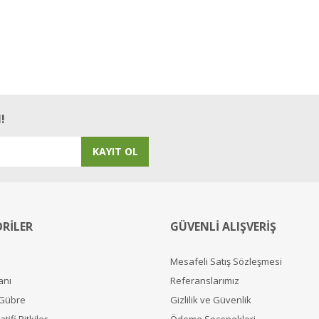
!
KAYIT OL
RİLER
GÜVENLİ ALIŞVERİŞ
Mesafeli Satış Sözleşmesi
anı
Referanslarımız
 Gübre
Gizlilik ve Güvenlik
tifi Bitkiler
Ödeme Seçenekleri