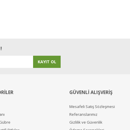
!
KAYIT OL
RİLER
GÜVENLİ ALIŞVERİŞ
Mesafeli Satış Sözleşmesi
anı
Referanslarımız
 Gübre
Gizlilik ve Güvenlik
tifi Bitkiler
Ödeme Seçenekleri