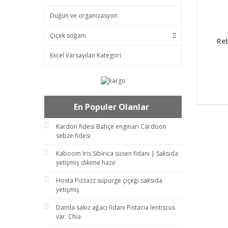
Düğün ve organizasyon
Çiçek soğanı
DET
Re
Excel Varsayılan Kategori
En Populer Olanlar
Kardon fidesi Bahçe enginarı Cardoon
sebze fidesi
Kaboom İris Sibirica süsen fidanı | Saksıda
yetişmiş dikime hazır
Hosta Pizzazz süpürge çiçeği saksıda
yetişmiş
Damla sakız ağacı fidanı Pistacia lentiscus
var. Chia