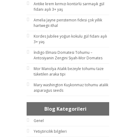
Antike krem kırmızı kontürlü sarmaşık gül
fidanı aşılı 3+ yaş
Amelia Jayne penstemon fidesi çok yıllık
hartwegii ithal
Kordes Jubilee yoğun kokulu gül fidanı aşılı
3+ yaş
İndigo Elması Domatesi Tohumu –
Antosiyanin Zengini Siyah-Mor Domates
Mor Manolya Atalık bezeyle tohumu taze
tüketilen araka tipi
Mary washington Kuşkonmaz tohumu atalık
asparagus seeds
Blog Kategorileri
Genel
Yetiştiricilik bilgileri