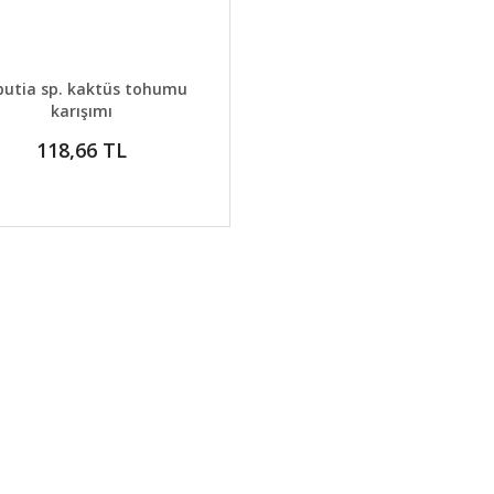
AYLAR
SEPETE EKLE
butia sp. kaktüs tohumu
karışımı
118,66 TL