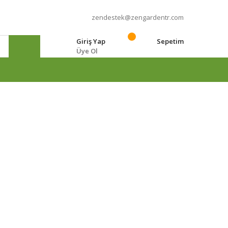
zendestek@zengardentr.com
Giriş Yap
Sepetim
Üye Ol
e