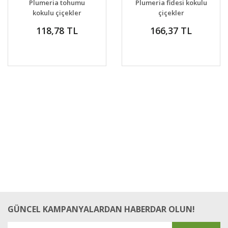
Plumeria tohumu
Plumeria fidesi kokulu
VER
VER
kokulu çiçekler
çiçekler
118,78 TL
166,37 TL
GÜNCEL KAMPANYALARDAN HABERDAR OLUN!