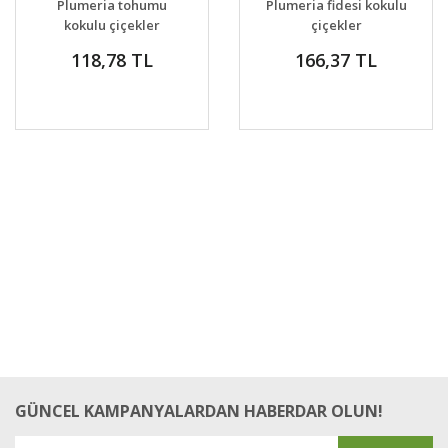
Plumeria tohumu
Plumeria fidesi kokulu
VER
VER
kokulu çiçekler
çiçekler
118,78 TL
166,37 TL
GÜNCEL KAMPANYALARDAN HABERDAR OLUN!