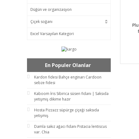
Düğün ve organizasyon
Çiçek soğanı
DET
Pl
Excel Varsayılan Kategori
En Populer Olanlar
Kardon fidesi Bahçe enginarı Cardoon
sebze fidesi
Kaboom İris Sibirica süsen fidanı | Saksıda
yetişmiş dikime hazır
Hosta Pizzazz süpürge çiçeği saksıda
yetişmiş
Damla sakız ağacı fidanı Pistacia lentiscus
var. Chia