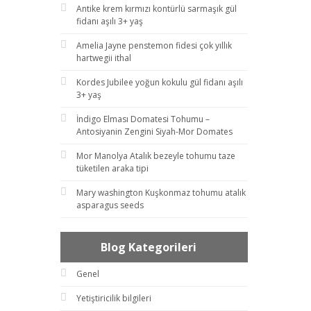
Antike krem kırmızı kontürlü sarmaşık gül
fidanı aşılı 3+ yaş
Amelia Jayne penstemon fidesi çok yıllık
hartwegii ithal
Kordes Jubilee yoğun kokulu gül fidanı aşılı
3+ yaş
İndigo Elması Domatesi Tohumu –
Antosiyanin Zengini Siyah-Mor Domates
Mor Manolya Atalık bezeyle tohumu taze
tüketilen araka tipi
Mary washington Kuşkonmaz tohumu atalık
asparagus seeds
Blog Kategorileri
Genel
Yetiştiricilik bilgileri