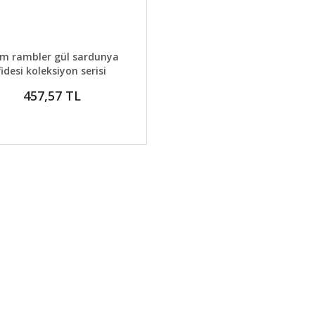
AYLAR
SEPETE EKLE
um rambler gül sardunya
fidesi koleksiyon serisi
457,57 TL