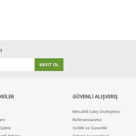
!
KAYIT OL
RİLER
GÜVENLİ ALIŞVERİŞ
Mesafeli Satış Sözleşmesi
anı
Referanslarımız
 Gübre
Gizlilik ve Güvenlik
tifi Bitkiler
Ödeme Seçenekleri