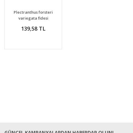
GELİNCE HABER
DETAYLAR
Plectranthus forsteri
VER
variegata fidesi
sarkan
139,58 TL
GÜNCEL KAMPANYALARDAN HABERDAR OLUN!