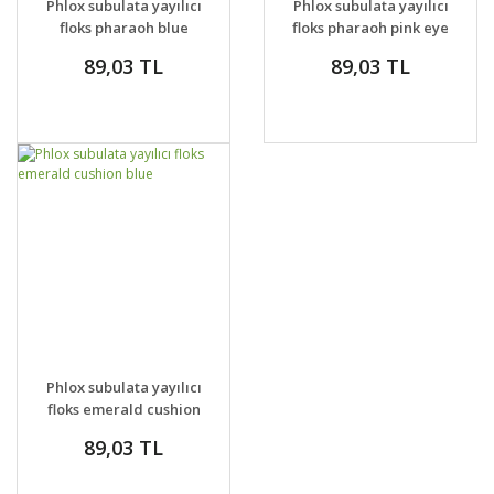
Phlox subulata yayılıcı
Phlox subulata yayılıcı
VER
VER
floks pharaoh blue
floks pharaoh pink eye
eye
89,03 TL
89,03 TL
GELİNCE HABER
DETAYLAR
Phlox subulata yayılıcı
VER
floks emerald cushion
blue
89,03 TL