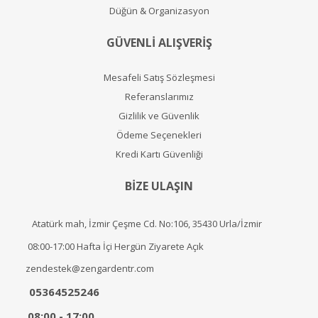
Düğün & Organizasyon
GÜVENLİ ALIŞVERİŞ
Mesafeli Satış Sözleşmesi
Referanslarımız
Gizlilik ve Güvenlik
Ödeme Seçenekleri
Kredi Kartı Güvenliği
BİZE ULAŞIN
Atatürk mah, İzmir Çeşme Cd. No:106, 35430 Urla/İzmir
08:00-17:00 Hafta İçi Hergün Ziyarete Açık
zendestek@zengardentr.com
05364525246
08:00 - 17:00