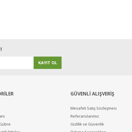
!
KAYIT OL
RİLER
GÜVENLİ ALIŞVERİŞ
Mesafeli Satış Sözleşmesi
anı
Referanslarımız
 Gübre
Gizlilik ve Güvenlik
tifi Bitkiler
Ödeme Seçenekleri