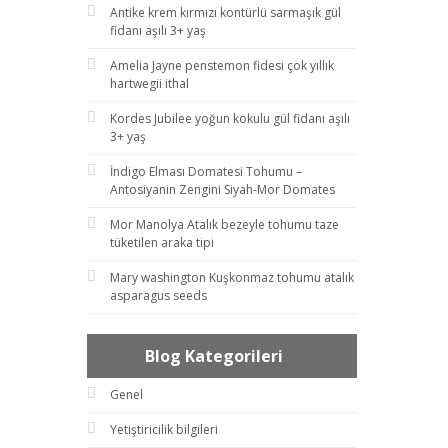
Antike krem kırmızı kontürlü sarmaşık gül
fidanı aşılı 3+ yaş
Amelia Jayne penstemon fidesi çok yıllık
hartwegii ithal
Kordes Jubilee yoğun kokulu gül fidanı aşılı
3+ yaş
İndigo Elması Domatesi Tohumu –
Antosiyanin Zengini Siyah-Mor Domates
Mor Manolya Atalık bezeyle tohumu taze
tüketilen araka tipi
Mary washington Kuşkonmaz tohumu atalık
asparagus seeds
Blog Kategorileri
Genel
Yetiştiricilik bilgileri