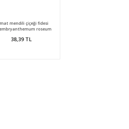
AYLAR
GELİNCE HABER VER
mat mendili çiçeği fidesi
embryanthemum roseum
38,39 TL