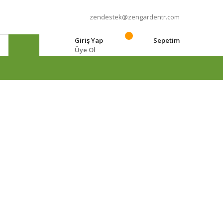
zendestek@zengardentr.com
Giriş Yap
Sepetim
Üye Ol
e