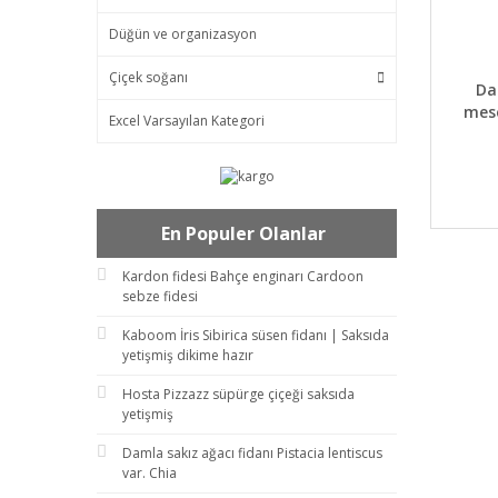
Düğün ve organizasyon
Çiçek soğanı
DET
Da
mes
Excel Varsayılan Kategori
En Populer Olanlar
Kardon fidesi Bahçe enginarı Cardoon
sebze fidesi
Kaboom İris Sibirica süsen fidanı | Saksıda
yetişmiş dikime hazır
Hosta Pizzazz süpürge çiçeği saksıda
yetişmiş
Damla sakız ağacı fidanı Pistacia lentiscus
var. Chia