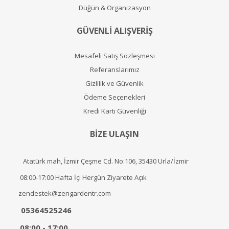
Düğün & Organizasyon
GÜVENLİ ALIŞVERİŞ
Mesafeli Satış Sözleşmesi
Referanslarımız
Gizlilik ve Güvenlik
Ödeme Seçenekleri
Kredi Kartı Güvenliği
BİZE ULAŞIN
Atatürk mah, İzmir Çeşme Cd. No:106, 35430 Urla/İzmir
08:00-17:00 Hafta İçi Hergün Ziyarete Açık
zendestek@zengardentr.com
05364525246
08:00 - 17:00