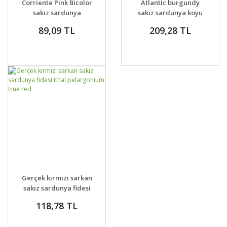
Corriente Pink Bicolor
Atlantic burgundy
VER
VER
sakız sardunya
sakız sardunya koyu
şarap rengi burgonya
89,09 TL
209,28 TL
GELİNCE HABER
DETAYLAR
Gerçek kırmızı sarkan
VER
sakız sardunya fidesi
ithal pelargonium
118,78 TL
true red